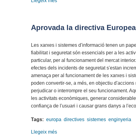
Llegeix més
sobre
Acte
d'Inauguració
Curs
Aprovada la directiva Europea
2024-
25
Les xarxes i sistemes d'informació tenen un paper
a
fiabilitat i seguretat són essencials per a les acti
l'EPS-
particular, per al funcionament del mercat interior
UdG
efectes dels incidents de seguretat s'estan incr
amenaça per al funcionament de les xarxes i sis
poden convertir-se, a més, en objectiu d'accions
perjudicar o interrompre el seu funcionament. Aqu
les activitats econòmiques, generar considerabl
confiança de l'usuari i causar grans danys a l'ec
Tags:
europa
directives
sistemes
enginyeria
Llegeix més
sobre