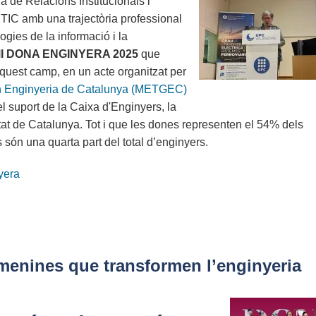
 de Relacions Institucionals i
TIC amb una trajectòria professional
gies de la informació i la
I DONA ENGINYERA 2025
que
aquest camp, en un acte organitzat per
en Enginyeria de Catalunya (METGEC)
 suport de la Caixa d'Enginyers, la
at de Catalunya. Tot i que les dones representen el 54% dels
 són una quarta part del total d’enginyers.
yera
menines que transformen l’enginyeria