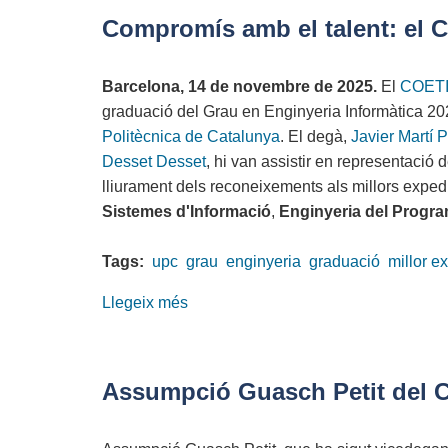
publica
Compromís amb el talent: el C
l'estandardització
dels
Barcelona, 14 de novembre de 2025.
El
COET
estudis
graduació del Grau en Enginyeria Informàtica 2
d'enginyeria
Politècnica de Catalunya
. El degà,
Javier Martí P
informàtica
Desset Desset
, hi van assistir en representació d
lliurament dels reconeixements als millors expedi
Sistemes d'Informació
,
Enginyeria del Progra
Tags:
upc
grau
enginyeria
graduació
millor e
Llegeix més
sobre
Compromís
amb
el
Assumpció Guasch Petit del 
talent:
el