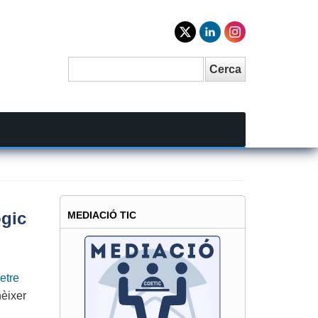
Cerca
Search
ògic
MEDIACIÓ TIC
etre
nèixer