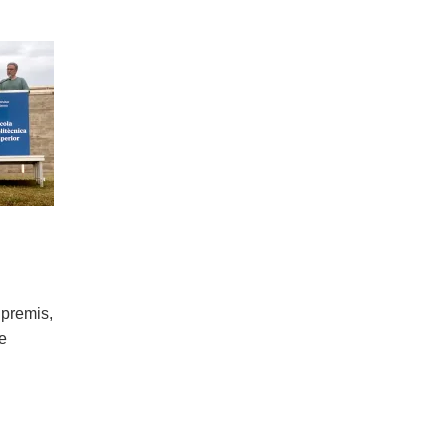
 premis,
de