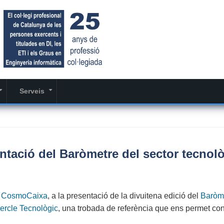
Serveis
+
+
entació del Baròmetre del sector tecnol
l
CosmoCaixa
, a la presentació de la divuitena edició del
Baròm
ercle Tecnològic
, una trobada de referència que ens permet co