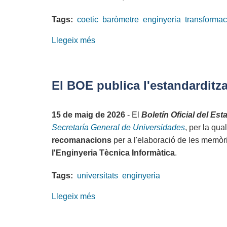
Tags:
coetic
baròmetre
enginyeria
transformac
Llegeix més
sobre
El
COETIC
assisteix
El BOE publica l'estandarditza
a
la
15 de maig de 2026
- El
Boletín Oficial del Est
presentació
Secretaría General de Universidades
, per la qua
del
recomanacions
per a l'elaboració de les memòrie
Baròmetre
l'Enginyeria Tècnica Informàtica
.
del
sector
Tags:
universitats
enginyeria
tecnològic
a
Llegeix més
sobre
Catalunya
El
BOE