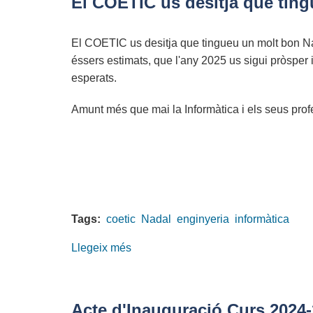
El COETIC us desitja que tin
veus
femenines
El COETIC us desitja que tingueu un molt bon N
que
éssers estimats, que l'any 2025 us sigui pròsper i
transformen
esperats.
l’enginyeria
Amunt més que mai la Informàtica i els seus prof
Tags:
coetic
Nadal
enginyeria
informàtica
Llegeix més
sobre
El
COETIC
us
Acte d'Inauguració Curs 2024