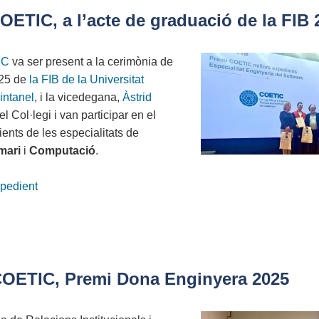
OETIC, a l’acte de graduació de la FIB 
IC
va ser present a la cerimònia de
025 de
la FIB de la Universitat
intanel
, i la vicedegana,
Àstrid
el Col·legi i van participar en el
ents de les especialitats de
mari
i
Computació
.
xpedient
COETIC, Premi Dona Enginyera 2025