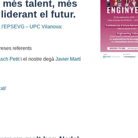
 més talent, més
liderant el futur.
a
l'EPSEVG – UPC Vilanova
:
ses referents
sch Petit
i el nostre degà
Javier Martí
at/