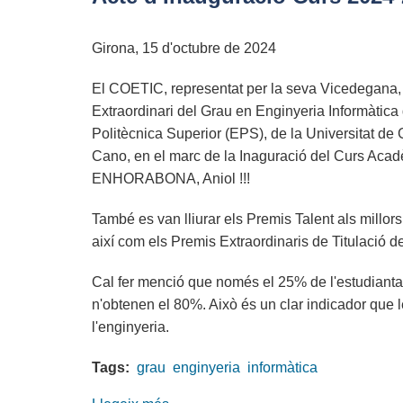
desitja
que
Girona, 15 d'octubre de 2024
tingueu
un
El COETIC, representat per la seva Vicedegana, À
molt
Extraordinari del Grau en Enginyeria Informàtica
bon
Politècnica Superior (EPS), de la Universitat de
Nadal
Cano, en el marc de la Inaguració del Curs Aca
ENHORABONA, Aniol !!!
També es van lliurar els Premis Talent als millo
així com els Premis Extraordinaris de Titulació d
Cal fer menció que només el 25% de l'estudianta
n'obtenen el 80%. Això és un clar indicador que le
l'enginyeria.
Tags:
grau
enginyeria
informàtica