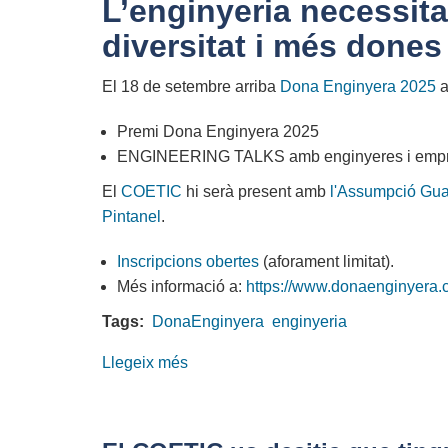
L’enginyeria necessita
Dona
diversitat i més dones 
Enginyera
2025
El 18 de setembre arriba
Dona Enginyera 2025
Premi Dona Enginyera 2025
ENGINEERING TALKS amb enginyeres i empre
El
COETIC
hi serà present amb
l'Assumpció Gua
Pintanel
.
Inscripcions obertes
(aforament limitat).
Més informació a:
https://www.donaenginyera.c
Tags:
DonaEnginyera
enginyeria
Llegeix més
sobre
Dona
Enginyera
2025: