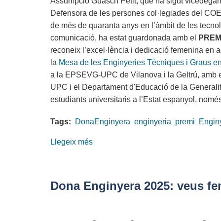
Assumpció Guasch Petit, que ha sigut vicedegana
COETIC,
Defensora de les persones col·legiades del COE
a
de més de quaranta anys en l’àmbit de les tecnolo
l’acte
comunicació, ha estat guardonada amb el
PREM
de
reconeix l’excel·lència i dedicació femenina en 
graduació
la
Mesa de les Enginyeries Tècniques i Graus 
de
a la EPSEVG-UPC de Vilanova i la Geltrú, amb el
la
UPC i el Departament d'Educació de la Generalit
FIB
estudiants universitaris a l’Estat espanyol, només
2025
Tags:
DonaEnginyera
enginyeria
premi
Engin
Llegeix més
sobre
Assumpció
Guasch
Petit
Dona Enginyera 2025: veus fe
del
COETIC,
Premi