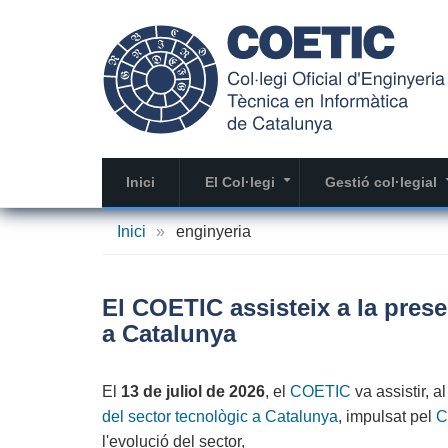
Vés
al
contingut
Inici
El Col·legi
Gestió col·legial
+
Inici
»
enginyeria
El COETIC assisteix a la pres
a Catalunya
El
13 de juliol de 2026
, el
COETIC
va assistir, a
del sector tecnològic a Catalunya
, impulsat pel
C
l'evolució del sector,