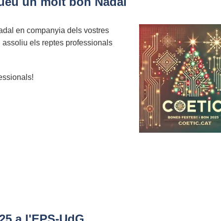
gueu un molt bon Nadal
adal en companyia dels vostres
 assoliu els reptes professionals
essionals!
-25 a l'EPS-UdG