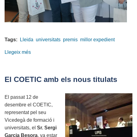
Tags:
Lleida
universitats
premis
millor expedient
Llegeix més
sobre
Millors
expedients
de
El COETIC amb els nous titulats
la
graduació
El passat 12 de
2023
desembre el COETIC,
a
representat pel seu
l'EPS-
Vicedegà de formació i
UdL
universitats, el
Sr. Sergi
Garcia Besora
, va estar