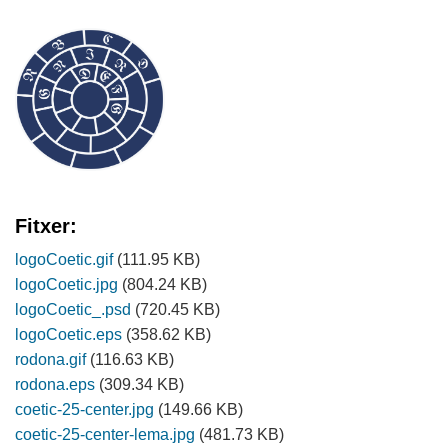
Fitxer:
logoCoetic.gif
(111.95 KB)
logoCoetic.jpg
(804.24 KB)
logoCoetic_.psd
(720.45 KB)
logoCoetic.eps
(358.62 KB)
rodona.gif
(116.63 KB)
rodona.eps
(309.34 KB)
coetic-25-center.jpg
(149.66 KB)
coetic-25-center-lema.jpg
(481.73 KB)