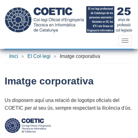
Vés
al
contingut
Toggl
navig
Inici
»
El Col·legi
»
Imatge corporativa
Imatge corporativa
Us
disposem
aquí
una
relació
de
logotips
oficials
del
COETIC
per al
seu
ús
,
sempre
respectant
la
llicència
d'ús
.