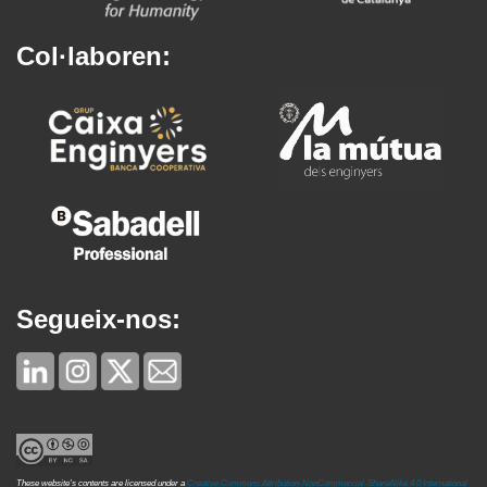
Col·laboren:
Segueix-nos:
These website's contents are licensed under a
Creative Commons Attribution-NonCommercial-ShareAlike 4.0 International