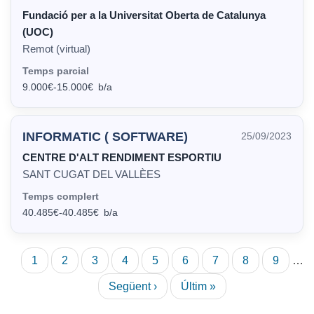
Fundació per a la Universitat Oberta de Catalunya
(UOC)
Remot (virtual)
Temps parcial
9.000€
-
15.000€
INFORMATIC ( SOFTWARE)
25/09/2023
CENTRE D'ALT RENDIMENT ESPORTIU
SANT CUGAT DEL VALLÈES
Temps complert
40.485€
-
40.485€
Paginació
Pàgina
1
Pàgina
2
Pàgina
3
Pàgina
4
Pàgina
5
Pàgina
6
Pàgina
7
Pàgina
8
Pàgina
9
…
actual
Pàgina
Següent ›
Última
Últim »
següent
pàgina