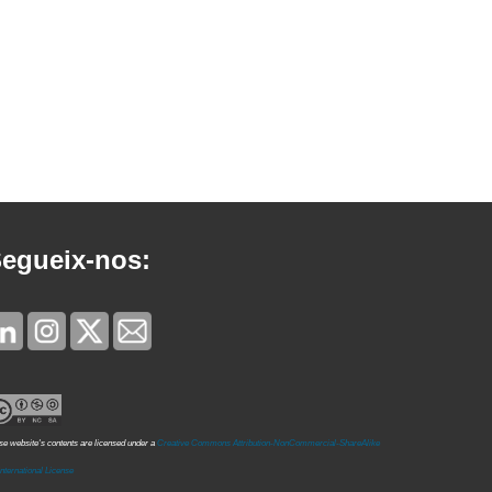
egueix-nos:
e website's contents are licensed under a
Creative Commons Attribution-NonCommercial-ShareAlike
International License