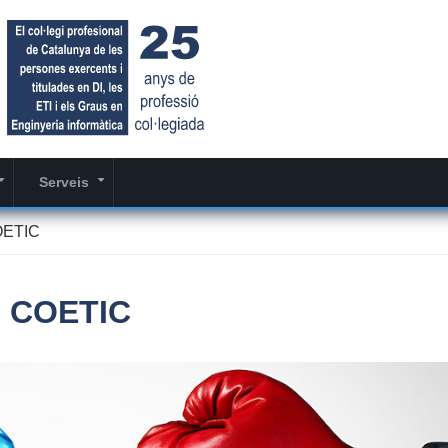
Serveis
+
+
COETIC
l COETIC