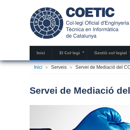
Vés
al
contingut
Inici
El Col·legi
Gestió col·legial
+
Inici
»
Serveis
»
Servei de Mediació del 
Servei de Mediació de