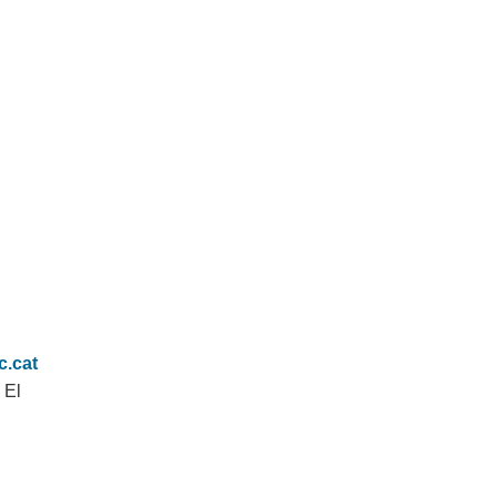
c.cat
 El