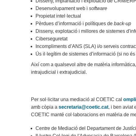
Disseny, implantació i explotació de CRM/ER
Desenvolupament web i
software
Propietat intel·lectual
Pèrdues d’informació i polítiques de
back-up
Disseny, explotació i millores de sistemes d'in
Ciberseguretat
Incompliments d’ANS (SLA) i/o serveis contrac
Ús il·legítim de sistemes d’informació (si no és
Així com a qualsevol altre de matèria informàtic
intrajudicial i extrajudicial.
Per sol·licitar una mediació al COETIC cal
ompli
amb còpia a
secretaria@coetic.cat
, i ben aviat
COETIC manté col·laboracions en matèria de medi
Centre de Mediació del Departament de Justíci
Il·lustre Col·legi de l'Advocacia de Barcelona 