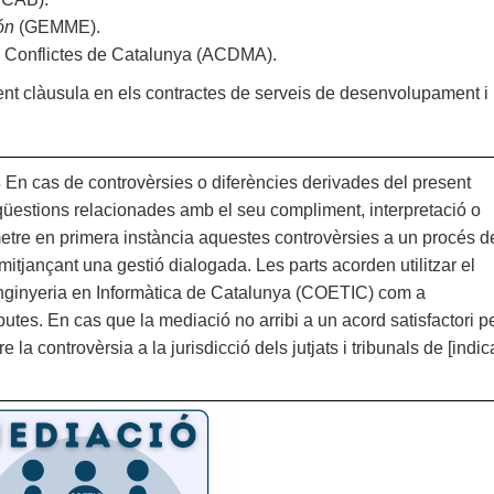
ón
(GEMME).
e Conflictes de Catalunya (ACDMA).
 clàusula en els contractes de serveis de desenvolupament i
s
En cas de controvèrsies o diferències derivades del present
a qüestions relacionades amb el seu compliment, interpretació o
etre en primera instància aquestes controvèrsies a un procés d
 mitjançant una gestió dialogada. Les parts acorden utilitzar el
’Enginyeria en Informàtica de Catalunya (COETIC) com a
utes. En cas que la mediació no arribi a un acord satisfactori p
a controvèrsia a la jurisdicció dels jutjats i tribunals de [indic