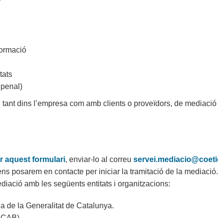
P
formació
tats
 penal)
a, tant dins l’empresa com amb clients o proveïdors, de mediació
r aquest formulari
, enviar-lo al correu
servei.mediacio@coeti
 ens posarem en contacte per iniciar la tramitació de la mediació.
ació amb les següents entitats i organitzacions:
a de la Generalitat de Catalunya.
(ICAB).