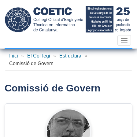
Vés
al
contingut
Toggl
navig
Inici
»
El Col·legi
»
Estructura
»
Comissió de Govern
Comissió de Govern