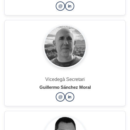
@
in
Vicedegà Secretari
Guillermo Sánchez Moral
@
in