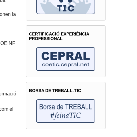
tat.
donen la
CERTIFICACIÓ EXPERIÈNCIA
PROFESSIONAL
 COEINF
BORSA DE TREBALL-TIC
formació
 com el