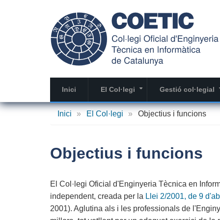
Vés
al
contingut
Inici
El Col·legi
Gestió col·legial
+
Inici
»
El Col·legi
»
Objectius i funcions
Objectius i funcions
El Col·legi Oficial d'Enginyeria Tècnica en Infor
independent, creada per la
Llei 2/2001, de 9 d'a
2001). Aglutina als i les professionals de l'Engin