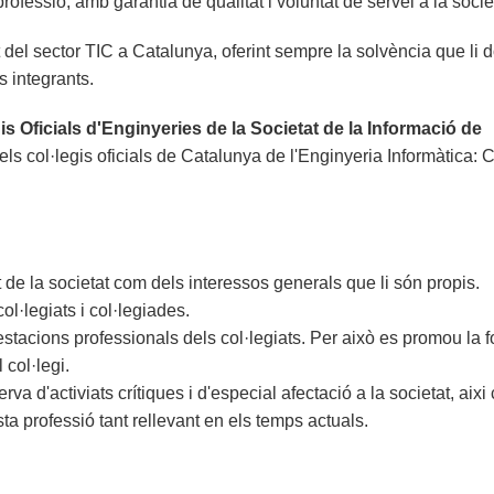
professió, amb garantia de qualitat i voluntat de servei a la socie
 del sector TIC a Catalunya, oferint sempre la solvència que li 
s integrants.
is Oficials d'Enginyeries de la Societat de la Informació de
ls col·legis oficials de Catalunya de l'Enginyeria Informàtica:
t de la societat com dels interessos generals que li són propis.
l·legiats i col·legiades.
prestacions professionals dels col·legiats. Per això es promou la 
 col·legi.
va d'activiats crítiques i d'especial afectació a la societat, aixi
a professió tant rellevant en els temps actuals.