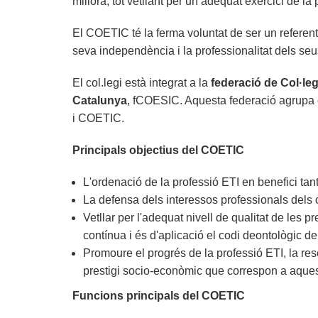
millora, tot vetllant per un adequat exercici de la 
El COETIC té la ferma voluntat de ser un referent
seva independència i la professionalitat dels seu
El col.legi està integrat a la
federació de Col·leg
Catalunya
, fCOESIC. Aquesta federació agrupa e
i COETIC.
Principals objectius del COETIC
L'ordenació de la professió ETI en benefici tan
La defensa dels interessos professionals dels co
Vetllar per l'adequat nivell de qualitat de les 
contínua i és d'aplicació el codi deontològic del
Promoure el progrés de la professió ETI, la reser
prestigi socio-econòmic que correspon a aquest
Funcions principals del COETIC