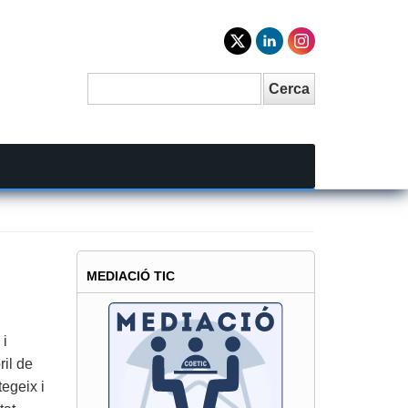
Cerca
Search
MEDIACIÓ TIC
 i
il de
tegeix i