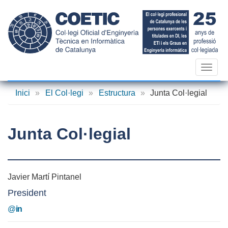
Vés
al
contingut
Toggl
navig
Inici
»
El Col·legi
»
Estructura
»
Junta Col·legial
Junta Col·legial
Javier Martí Pintanel
President
@
in