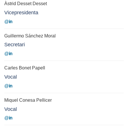
Àstrid Desset Desset
Vicepresidenta
@
in
Guillermo Sánchez Moral
Secretari
@
in
Carles Bonet Papell
Vocal
@
in
Miquel Conesa Pellicer
Vocal
@
in