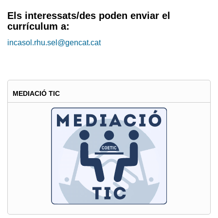
Els interessats/des poden enviar el
currículum a:
incasol.rhu.sel@gencat.cat
MEDIACIÓ TIC