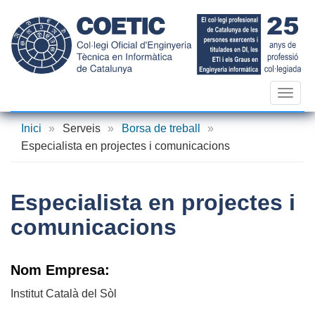
Vés
al
contingut
Toggl
navig
Inici
»
Serveis
»
Borsa de treball
»
Especialista en projectes i comunicacions
Especialista en projectes i
comunicacions
Nom Empresa:
Institut Català del Sòl