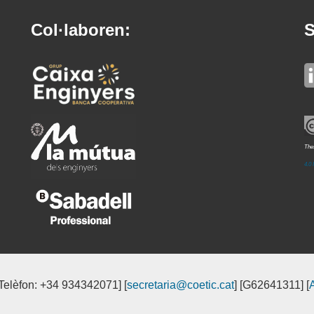
Col·laboren:
S
Thes
4.0 
[Telèfon: +34 934342071] [
secretaria@coetic.cat
] [G62641311] [