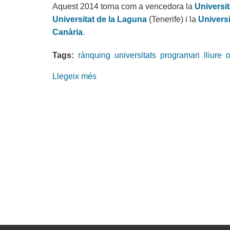
Aquest 2014 torna com a vencedora la
Universi
Universitat de la Laguna
(Tenerife) i la
Univers
Canària
.
Tags:
rànquing
universitats
programari
lliure
o
Llegeix més
sobre
Es
publica
el
3r
Rànquing
d'Universitats
en
Programari
Lliure