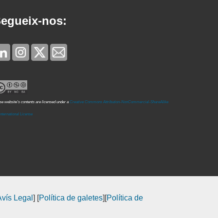
egueix-nos:
e website's contents are licensed under a
Creative Commons Attribution-NonCommercial-ShareAlike
International License
Avís Legal
] [
Política de galetes
][
Política de