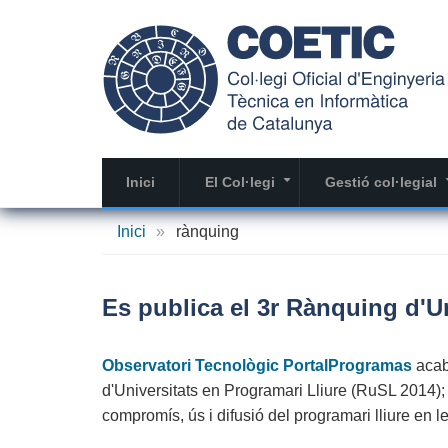
Vés
al
contingut
Inici
El Col·legi
Gestió col·legial
+
Inici
»
rànquing
Es publica el 3r Rànquing d'Un
Observatori Tecnològic PortalProgramas
acab
d'Universitats en Programari Lliure (RuSL 2014);
compromís, ús i difusió del programari lliure en l