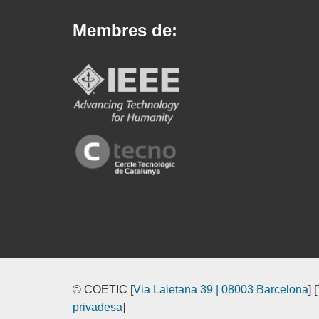
Membres de:
© COETIC [
Via Laietana 39 | 08003 Barcelona
] 
privadesa
]