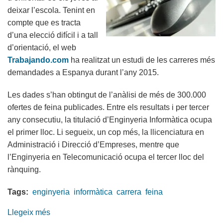
deixar l’escola. Tenint en
compte que es tracta
d’una elecció difícil i a tall
d’orientació, el web
Trabajando.com
ha realitzat un estudi de les carreres més
demandades a Espanya durant l’any 2015.
Les dades s’han obtingut de l’anàlisi de més de 300.000
ofertes de feina publicades. Entre els resultats i per tercer
any consecutiu, la titulació d’Enginyeria Informàtica ocupa
el primer lloc. Li segueix, un cop més, la llicenciatura en
Administració i Direcció d’Empreses, mentre que
l’Enginyeria en Telecomunicació ocupa el tercer lloc del
rànquing.
Tags:
enginyeria
informàtica
carrera
feina
Llegeix més
sobre