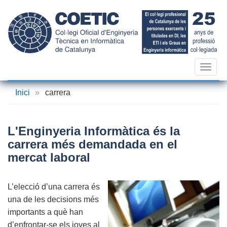
Vés
al
contingut
Toggl
navig
Inici
»
carrera
L'Enginyeria Informàtica és la
carrera més demandada en el
mercat laboral
L’elecció d’una carrera és
una de les decisions més
importants a què han
d’enfrontar-se els joves al