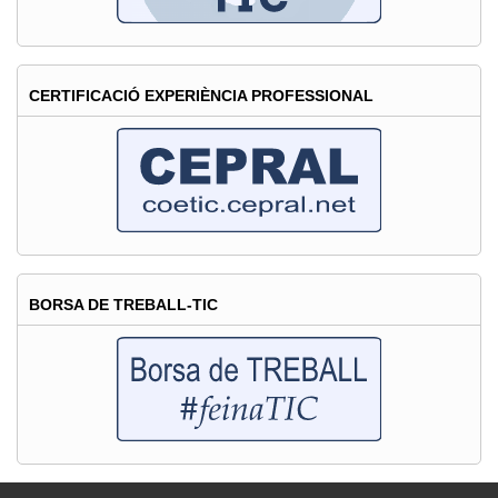
i
professions
dels
CERTIFICACIÓ EXPERIÈNCIA PROFESSIONAL
àmbits
TIC"
BORSA DE TREBALL-TIC