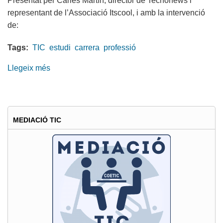
Presentat per Carles Martín, director de Tecnonews i
representant de l’Associació Itscool, i amb la intervenció
de:
Tags:
TIC
estudi
carrera
professió
Llegeix més
sobre
Convocatòria
roda
de
de
MEDIACIÓ TIC
premsa
"Estudi
de
la
percepció
de
les
carreres