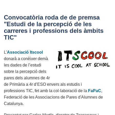
L'Enginyeria
Informàtica
és
Convocatòria roda de de premsa
la
"Estudi de la percepció de les
carrera
carreres i professions dels àmbits
més
TIC"
demandada
en
L’
Associació Itscool
el
donarà a conèixer demà
mercat
les dades de l’estudi
laboral
sobre la percepció dels
pares dels alumnes de 4r
de Primària a 4r d’ESO envers als estudis i
professions TIC, fet amb la col·laboració de la
FaPaC
,
Federació de les Associacions de Pares d'Alumnes de
Catalunya.