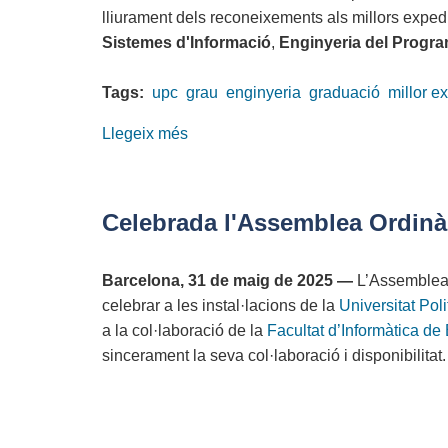
lliurament dels reconeixements als millors expedi
Sistemes d'Informació
,
Enginyeria del Progra
Tags:
upc
grau
enginyeria
graduació
millor e
Llegeix més
sobre
Compromís
amb
el
Celebrada l'Assemblea Ordinà
talent:
el
Barcelona, 31 de maig de 2025 —
L’Assemblea 
COETIC,
celebrar a les instal·lacions de la
Universitat Po
a
a la col·laboració de la
Facultat d’Informàtica de
l’acte
sincerament la seva col·laboració i disponibilitat.
de
graduació
de
la