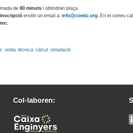
oximada de
90 minuts
i obtindran plaça
'inscripció
enviïn un email a:
info@coetic.org
. En el correu ca
rec
.
c
visita
tècnica
càlcul
simulació
Col·laboren:
S