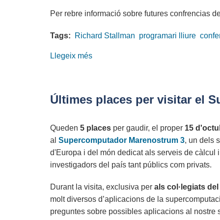
Per rebre informació sobre futures confrencias d
Tags:
Richard Stallman
programari lliure
confe
Llegeix més
sobre
Conferència
de
Richard
Últimes places per visitar e
Stallman
el
Queden
5 places
per gaudir, el proper
15 d'octu
18
al
Supercomputador Marenostrum 3
, un dels
de
d'Europa i del món dedicat als serveis de càlcul i
juny
investigadors del país tant públics com privats.
a
la
Durant la visita, exclusiva per
als col·legiats d
UPC
molt diversos d’aplicacions de la supercomputació
preguntes sobre possibles aplicacions al nostre s