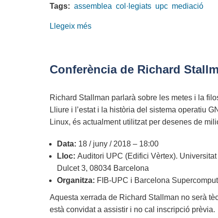
FIB
Tags:
assemblea
col·legiats
upc
mediació
2025
Llegeix més
sobre
Celebrada
l'Assemblea
Ordinària
Conferència de Richard Stallm
2025
del
Richard Stallman parlarà sobre les metes i la fil
COETIC
Lliure i l’estat i la història del sistema operatiu
a
Linux, és actualment utilitzat per desenes de mil
la
UPC-
Data:
18 / juny / 2018 – 18:00
FIB
Lloc:
Auditori UPC (Edifici Vèrtex). Universita
Dulcet 3, 08034 Barcelona
Organitza:
FIB-UPC i Barcelona Supercomput
Aquesta xerrada de Richard Stallman no serà tècn
està convidat a assistir i no cal inscripció prèvia.