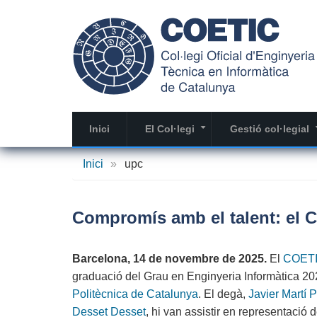
Vés
al
contingut
Inici
El Col·legi
Gestió col·legial
+
Inici
»
upc
Compromís amb el talent: el C
Barcelona, 14 de novembre de 2025.
El
COET
graduació del Grau en Enginyeria Informàtica 2
Politècnica de Catalunya
. El degà,
Javier Martí P
Desset Desset
, hi van assistir en representació d