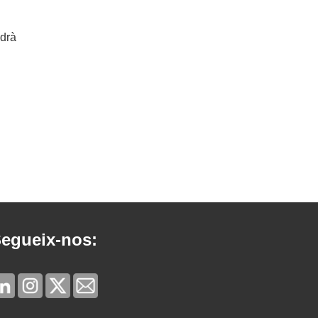
ldrà
egueix-nos: