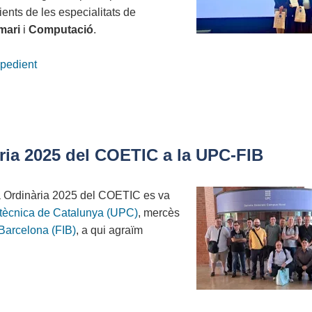
ents de les especialitats de
mari
i
Computació
.
xpedient
ria 2025 del COETIC a la UPC-FIB
Ordinària 2025 del COETIC es va
litècnica de Catalunya (UPC)
, mercès
 Barcelona (FIB)
, a qui agraïm