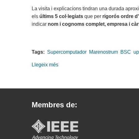
La visita i explicacions tindran una durada apr
els
últims 5 col·legiats
que per
rigorós ordre d
indicar
nom i cognoms complet, empresa i càr
Tags:
Supercomputador
Marenostrum
BSC
up
Llegeix més
sobre
Últimes
places
per
visitar
Membres de:
el
Supercomputador
Marenostrum
3