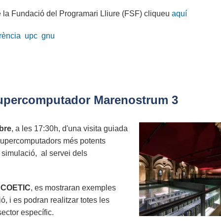
e la Fundació del Programari Lliure (FSF) cliqueu
aquí
rència
upc
gnu
l Supercomputador Marenostrum 3
bre
, a les 17:30h, d'una visita guiada
 supercomputadors més potents
 simulació, al servei dels
el COETIC
, es mostraran exemples
, i es podran realitzar totes les
ector específic.