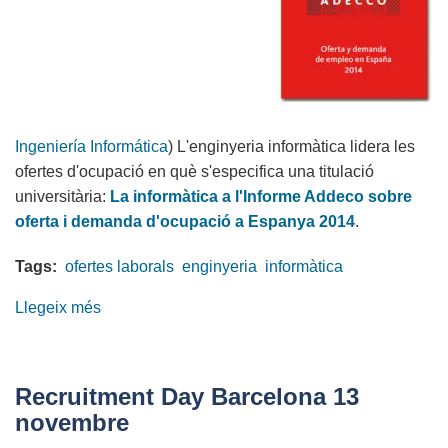
Ingeniería Informática
) L'enginyeria informàtica lidera les
ofertes d'ocupació en què s'especifica una titulació
universitària:
La informàtica a l'Informe Addeco sobre
oferta i demanda d'ocupació a Espanya 2014
.
Tags:
ofertes laborals
enginyeria
informàtica
Llegeix més
sobre
L'enginyeria
en
informàtica
Recruitment Day Barcelona 13
lidera
novembre
les