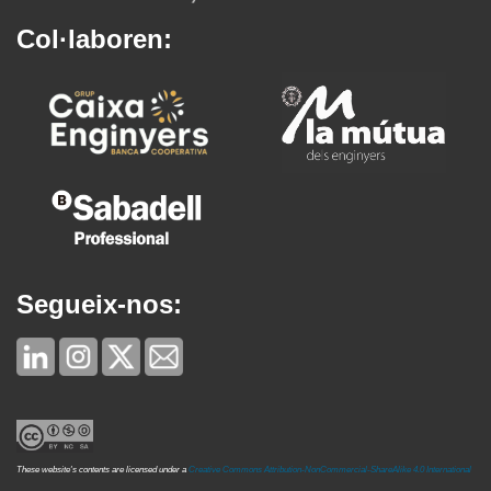
Col·laboren:
Segueix-nos:
These website's contents are licensed under a
Creative Commons Attribution-NonCommercial-ShareAlike 4.0 International