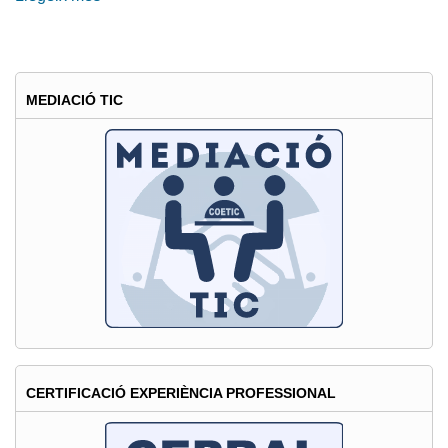
Recruitment
Day
Barcelona
13
MEDIACIÓ TIC
novembre
CERTIFICACIÓ EXPERIÈNCIA PROFESSIONAL