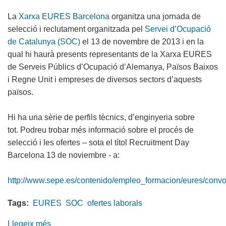
ofertes
La
Xarxa EURES Barcelona
organitza una jornada de
laborals
selecció i reclutament organitzada pel
Servei d’Ocupació
de Catalunya (SOC)
el 13 de novembre de 2013 i en la
qual hi haurà presents representants de la Xarxa EURES
de Serveis Públics d’Ocupació d’Alemanya, Països Baixos
i Regne Unit i empreses de diversos sectors d’aquests
països.
Hi ha una sèrie de perfils tècnics, d’enginyeria sobre
tot. Podreu trobar més informació sobre el procés de
selecció i les ofertes – sota el títol Recruitment Day
Barcelona 13 de noviembre - a:
http://www.sepe.es/contenido/empleo_formacion/eures/convoc
Tags:
EURES
SOC
ofertes laborals
Llegeix més
sobre