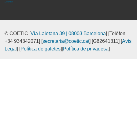
License
© COETIC [
Via Laietana 39 | 08003 Barcelona
] [Telèfon:
+34 934342071] [
secretaria@coetic.cat
] [G62641311] [
Avís
Legal
] [
Política de galetes
][
Política de privadesa
]