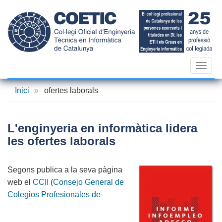
Vés
al
contingut
Toggl
navig
Inici
»
ofertes laborals
L'enginyeria en informàtica lidera
les ofertes laborals
Segons publica a la seva pàgina
web el
CCII
(
Consejo General de
Colegios Profesionales de