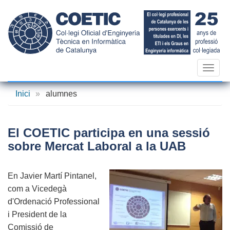
Vés
al
contingut
Toggl
navig
Inici
»
alumnes
El COETIC participa en una sessió
sobre Mercat Laboral a la UAB
En Javier Martí Pintanel,
com a Vicedegà
d'Ordenació Professional
i President de la
Comissió de