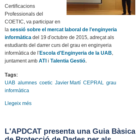
Certificacions
Professionals del
COETIC, va participar en
la
sessió sobre el mercat laboral de l'enginyeria
informàtica
del 19 d'octubre de 2015, adreçat als
estudiants del darrer curs del grau en enginyeria
informàtica de l'
Escola d'Enginyeria de la UAB
,
juntament amb
ATI
i
Talentia Gestió
.
Tags:
UAB
alumnes
coetic
Javier Martí
CEPRAL
grau
informàtica
Llegeix més
sobre
El
COETIC
participa
L'APDCAT presenta una Guia Bàsica
en
de Protecció de Dades per als