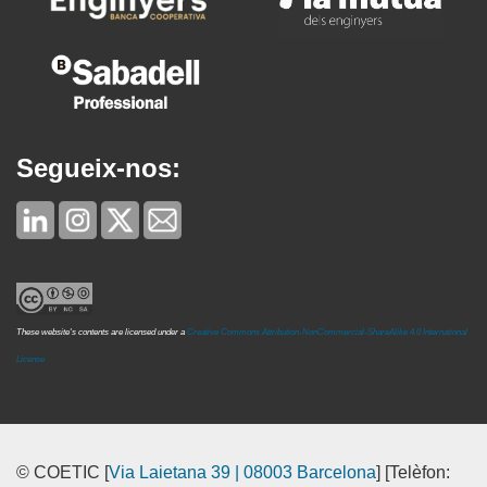
Segueix-nos:
These website's contents are licensed under a
Creative Commons Attribution-NonCommercial-ShareAlike 4.0 International
License
© COETIC [
Via Laietana 39 | 08003 Barcelona
] [Telèfon: