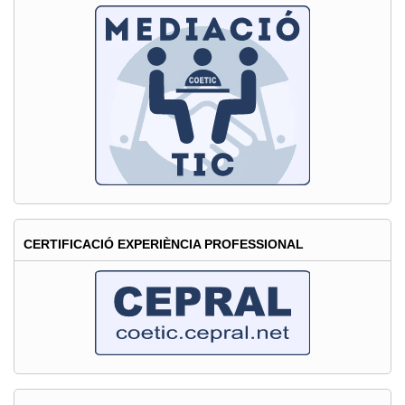
i
la
implementació
del
portal
ITSCOOL
CERTIFICACIÓ EXPERIÈNCIA PROFESSIONAL