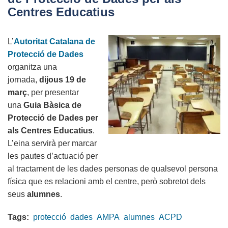
una
Centres Educatius
sessió
sobre
L’
Autoritat Catalana de
Mercat
Protecció de Dades
Laboral
organitza una
a
jornada,
dijous 19 de
la
març
, per presentar
UAB
una
Guia Bàsica de
Protecció de Dades per
als Centres Educatius
.
L’eina servirà per marcar
les pautes d’actuació per
al tractament de les dades personas de qualsevol persona
física que es relacioni amb el centre, però sobretot dels
seus
alumnes
.
Tags:
protecció
dades
AMPA
alumnes
ACPD