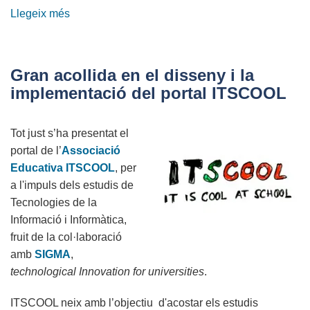
Llegeix més
sobre
L'APDCAT
presenta
una
Gran acollida en el disseny i la
Guia
implementació del portal ITSCOOL
Bàsica
de
Tot just s’ha presentat el
Protecció
portal de l’
Associació
de
Educativa ITSCOOL
, per
Dades
a l'impuls dels estudis de
per
Tecnologies de la
als
Informació i Informàtica,
Centres
fruit de la col·laboració
Educatius
amb
SIGMA
,
technological Innovation for universities
.
ITSCOOL neix amb l’objectiu d'acostar els estudis