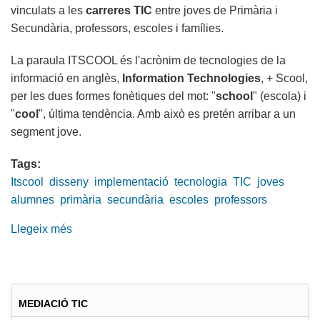
vinculats a les
carreres TIC
entre joves de Primària i
Secundària, professors, escoles i famílies.
La paraula ITSCOOL és l'acrònim de tecnologies de la
informació en anglès,
Information Technologies
, + Scool,
per les dues formes fonètiques del mot: "
school
" (escola) i
"
cool
", última tendència. Amb això es pretén arribar a un
segment jove.
Tags:
Itscool
disseny
implementació
tecnologia
TIC
joves
alumnes
primària
secundària
escoles
professors
Llegeix més
sobre
Gran
acollida
en
el
MEDIACIÓ TIC
disseny