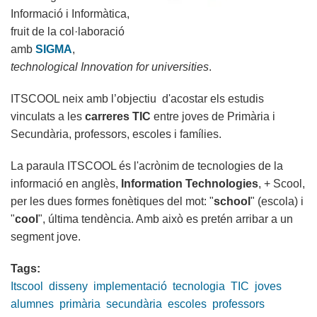
Informació i Informàtica,
fruit de la col·laboració
amb
SIGMA
,
technological Innovation for universities
.
ITSCOOL neix amb l’objectiu d'acostar els estudis
vinculats a les
carreres TIC
entre joves de Primària i
Secundària, professors, escoles i famílies.
La paraula ITSCOOL és l'acrònim de tecnologies de la
informació en anglès,
Information Technologies
, + Scool,
per les dues formes fonètiques del mot: "
school
" (escola) i
"
cool
", última tendència. Amb això es pretén arribar a un
segment jove.
Tags:
Itscool
disseny
implementació
tecnologia
TIC
joves
alumnes
primària
secundària
escoles
professors