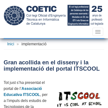
Vés
al
contingut
Toggl
navig
Inici
»
implementació
Gran acollida en el disseny i la
implementació del portal ITSCOOL
Tot just s’ha presentat el
portal de l’
Associació
Educativa ITSCOOL
, per
a l'impuls dels estudis de
Tecnologies de la