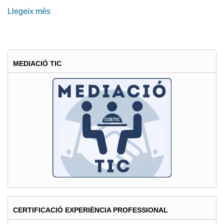
Llegeix més
sobre
Gran
acollida
en
el
MEDIACIÓ TIC
disseny
i
la
implementació
del
portal
ITSCOOL
CERTIFICACIÓ EXPERIÈNCIA PROFESSIONAL