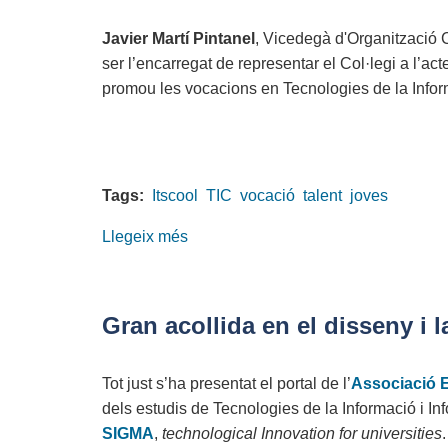
Javier Martí Pintanel
, Vicedegà d'Organització 
ser l’encarregat de representar el Col·legi a l’acte
promou les vocacions en Tecnologies de la Inform
Tags:
Itscool
TIC
vocació
talent
joves
Llegeix més
sobre
El
COETIC
participa
Gran acollida en el disseny i
a
la
Tot just s’ha presentat el portal de l’
Associació 
I
dels estudis de Tecnologies de la Informació i Inf
Jornada
SIGMA
,
technological Innovation for universities
.
Itscool