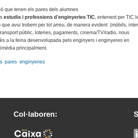
ció que tenen els pares dels alumnes
ls
estudis i professions d’enginyeries TIC
, entenent per TIC l
 que avui trobem per tot arreu, de manera evident (mòbils, inter
l transport públic, loteries, pagaments, cinema/TV/radio, nous
rcès a la feina desenvolupada pels enginyers i enginyeres en
timèdia principalment.
s
pares
enginyeries
Col·laboren:
S