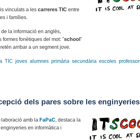
s vinculats a les
carreres TIC
entre
s i famílies.
de la informació en anglès,
s formes fonètiques del mot: "
school
"
pretén arribar a un segment jove.
a
TIC
joves
alumnes
primària
secundària
escoles
professor
rcepció dels pares sobre les enginyeries
l·laboració amb la
FaPaC
, destaca la
 enginyeries en informàtica i