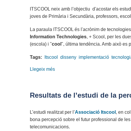
"Generacions
ITSCOOL neix amb l’objectiu d'acostar els estudi
de
joves de Primària i Secundària, professors, escole
Futur
per
La paraula ITSCOOL és l'acrònim de tecnologies 
a
Information Technologies
, + Scool, per les due
les
(escola) i "
cool
", última tendència. Amb això es 
TIC"
Tags:
Itscool
disseny
implementació
tecnologi
Llegeix més
sobre
Gran
acollida
en
Resultats de l’estudi de la pe
el
disseny
L’estudi realitzat per l’
Associació Itscool
, en co
i
bona percepció sobre el futur professional de les
la
telecomunicacions.
implementació