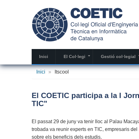
Vés
al
contingut
Inici
El Col·legi
Gestió col·legial
+
Inici
»
Itscool
El COETIC participa a la I Jor
TIC"
El passat 29 de juny va tenir lloc al Palau Macay
trobada va reunir experts en TIC, empresaris del 
sobre els beneficis dels estudis.