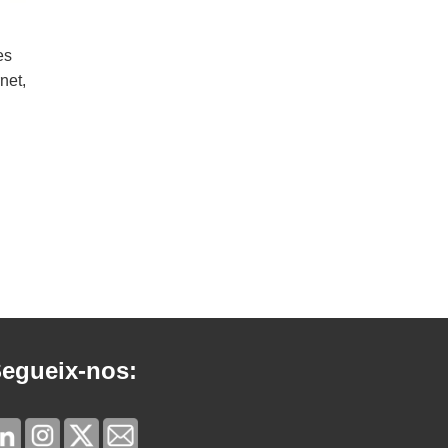
es
net,
egueix-nos: