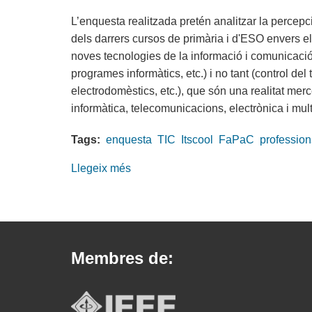
del
L’enquesta realitzada pretén analitzar la percep
portal
dels darrers cursos de primària i d'ESO envers e
ITSCOOL
noves tecnologies de la informació i comunicació
programes informàtics, etc.) i no tant (control de
electrodomèstics, etc.), que són una realitat me
informàtica, telecomunicacions, electrònica i mul
Tags:
enquesta
TIC
Itscool
FaPaC
profession
Llegeix més
sobre
Resultats
de
l’estudi
de
Membres de:
la
percepció
dels
pares