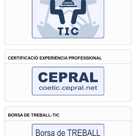
la
Información
en
España
2013"
CERTIFICACIÓ EXPERIÈNCIA PROFESSIONAL
BORSA DE TREBALL-TIC