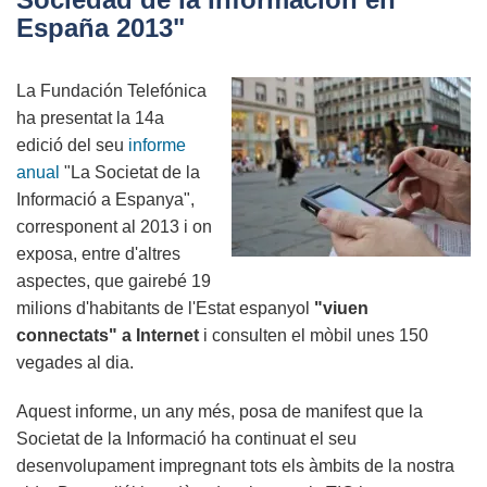
una
España 2013"
velocitat
rècord
La Fundación Telefónica
a
ha presentat la 14a
internet
edició del seu
informe
utilitzant
anual
"La Societat de la
la
Informació a Espanya",
fibra
corresponent al 2013 i on
òptica
exposa, entre d'altres
convencional
aspectes, que gairebé 19
milions d'habitants de l'Estat espanyol
"viuen
connectats" a Internet
i consulten el mòbil unes 150
vegades al dia.
Aquest informe, un any més, posa de manifest que la
Societat de la Informació ha continuat el seu
desenvolupament impregnant tots els àmbits de la nostra