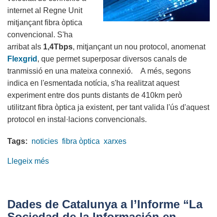
internet al Regne Unit
mitjançant fibra òptica
convencional. S'ha
arribat als
1,4Tbps
, mitjançant un nou protocol, anomenat
Flexgrid
, que permet superposar diversos canals de
tranmissió en una mateixa connexió. A més, segons
indica en l'esmentada notícia, s'ha realitzat aquest
experiment entre dos punts distants de 410km però
utilitzant fibra òptica ja existent, per tant valida l'ús d'aquest
protocol en instal·lacions convencionals.
Tags:
noticies
fibra òptica
xarxes
Llegeix més
sobre
Un
equip
d'investigació
Dades de Catalunya a l’Informe “La
aconsegueix
Sociedad de la Información en