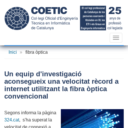
Vés
al
contingut
Toggl
navig
Inici
»
fibra òptica
Un equip d'investigació
aconsegueix una velocitat rècord a
internet utilitzant la fibra òptica
convencional
Segons informa la pàgina
324.cat
, s'ha superat la
velocitat de connexió a