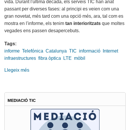
vida. Durant l'última dècada, els serveis TIC han anat
passant per diverses fases: al principi es veien com una
gran novetat, més tard com una opció més, ara, tal com es
mostra en l'informe, els tenim
tan interioritzats
que moltes
vegades ens passen desapercebuts.
Tags:
informe
Telefónica
Catalunya
TIC
informació
Internet
infraestructures
fibra òptica
LTE
mòbil
Llegeix més
sobre
Dades
de
Catalunya
a
MEDIACIÓ TIC
l’Informe
“La
Sociedad
de