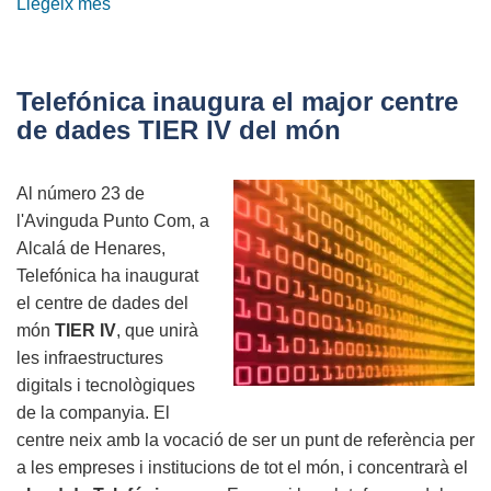
Llegeix més
sobre
Un
"forat
de
Telefónica inaugura el major centre
seguretat"
de dades TIER IV del món
a
Movistar
Al número 23 de
deixa
l'Avinguda Punto Com, a
al
Alcalá de Henares,
descobert
Telefónica ha inaugurat
les
el centre de dades del
dades
món
TIER IV
, que unirà
dels
les infraestructures
clients
digitals i tecnològiques
de la companyia. El
centre neix amb la vocació de ser un punt de referència per
a les empreses i institucions de tot el món, i concentrarà el