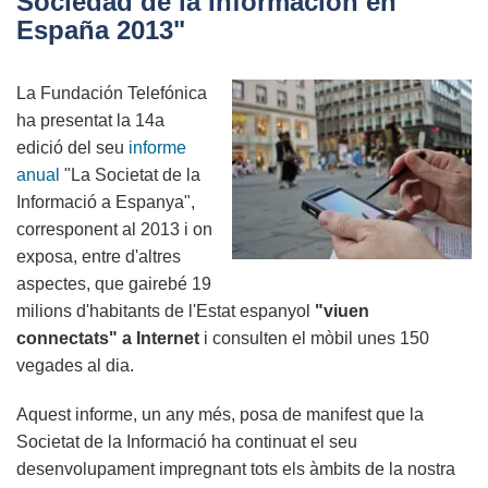
Sociedad de la Información en
centre
España 2013"
de
dades
La Fundación Telefónica
TIER
ha presentat la 14a
IV
edició del seu
informe
del
anual
"La Societat de la
món
Informació a Espanya",
corresponent al 2013 i on
exposa, entre d'altres
aspectes, que gairebé 19
milions d'habitants de l'Estat espanyol
"viuen
connectats" a Internet
i consulten el mòbil unes 150
vegades al dia.
Aquest informe, un any més, posa de manifest que la
Societat de la Informació ha continuat el seu
desenvolupament impregnant tots els àmbits de la nostra