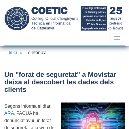
Vés
al
contingut
Toggl
navig
Inici
»
Telefónica
Un "forat de seguretat" a Movistar
deixa al descobert les dades dels
clients
Segons informa el diari
ARA
, FACUA ha
denunciat avui un forat
de seguretat a la web de