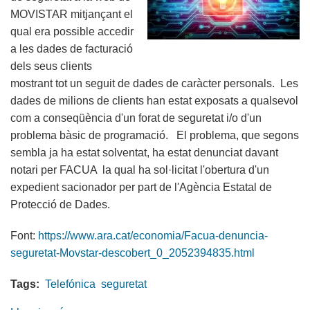
MOVISTAR mitjançant el
qual era possible accedir
a les dades de facturació
dels seus clients
mostrant tot un seguit de dades de caràcter personals. Les
dades de milions de clients han estat exposats a qualsevol
com a conseqüència d'un forat de seguretat i/o d'un
problema bàsic de programació. El problema, que segons
sembla ja ha estat solventat, ha estat denunciat davant
notari per FACUA la qual ha sol·licitat l'obertura d'un
expedient sacionador per part de l'Agència Estatal de
Protecció de Dades.
Font:
https://www.ara.cat/economia/Facua-denuncia-
seguretat-Movstar-descobert_0_2052394835.html
Tags:
Telefónica
seguretat