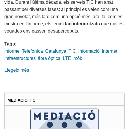
vida. Durant l'última dècada, els serveis TIC han anat
passant per diverses fases: al principi es veien com una
gran novetat, més tard com una opció més, ara, tal com es
mostra en l'informe, els tenim
tan interioritzats
que moltes
vegades ens passen desapercebuts.
Tags:
informe
Telefónica
Catalunya
TIC
informació
Internet
infraestructures
fibra òptica
LTE
mòbil
Llegeix més
sobre
Dades
de
Catalunya
a
MEDIACIÓ TIC
l’Informe
“La
Sociedad
de