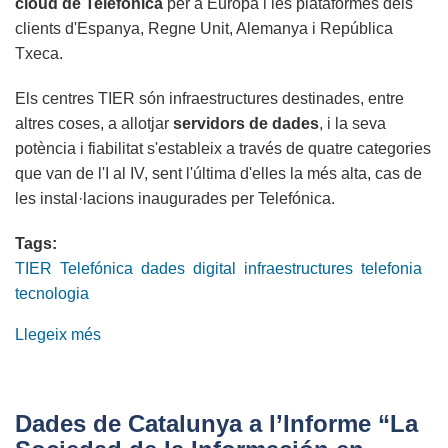
cloud de Telefónica
per a Europa i les plataformes dels
clients d'Espanya, Regne Unit, Alemanya i República
Txeca.
Els centres TIER són infraestructures destinades, entre
altres coses, a allotjar
servidors de dades
, i la seva
potència i fiabilitat s'estableix a través de quatre categories
que van de l'I al IV, sent l'última d'elles la més alta, cas de
les instal·lacions inaugurades per Telefónica.
Tags:
TIER
Telefónica
dades
digital
infraestructures
telefonia
tecnologia
Llegeix més
sobre
Telefónica
inaugura
el
Dades de Catalunya a l’Informe “La
major