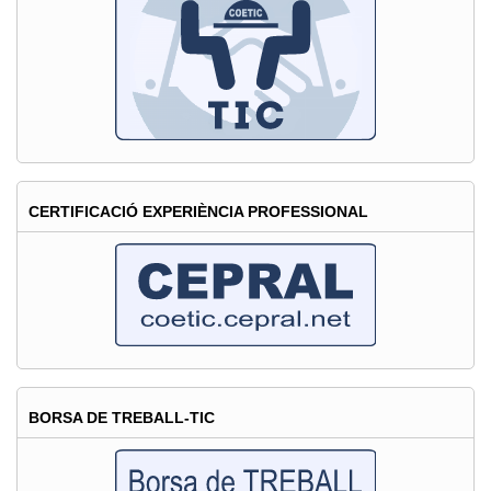
la
Información
en
España
2013"
CERTIFICACIÓ EXPERIÈNCIA PROFESSIONAL
BORSA DE TREBALL-TIC