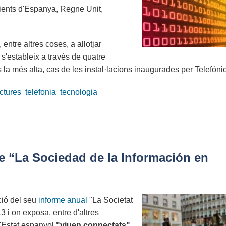
lients d'Espanya, Regne Unit,
entre altres coses, a allotjar
at s'estableix a través de quatre
les la més alta, cas de les instal·lacions inaugurades per Telefóni
uctures
telefonia
tecnologia
e “La Sociedad de la Información en
ció del seu
informe anual
"La Societat
 i on exposa, entre d'altres
l'Estat espanyol
"viuen connectats"