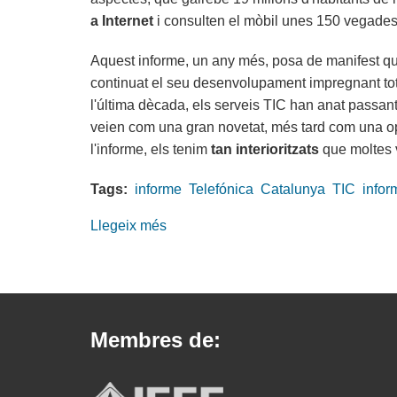
IV
a Internet
i consulten el mòbil unes 150 vegades 
del
món
Aquest informe, un any més, posa de manifest que
continuat el seu desenvolupament impregnant tots
l'última dècada, els serveis TIC han anat passant 
veien com una gran novetat, més tard com una op
l'informe, els tenim
tan interioritzats
que moltes 
Tags:
informe
Telefónica
Catalunya
TIC
infor
Llegeix més
sobre
Dades
de
Catalunya
a
Membres de:
l’Informe
“La
Sociedad