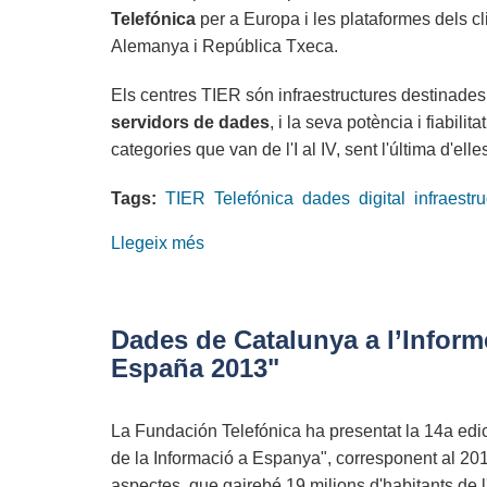
Telefónica
per a Europa i les plataformes dels c
Alemanya i República Txeca.
Els centres TIER són infraestructures destinades, 
servidors de dades
, i la seva potència i fiabilit
categories que van de l'I al IV, sent l'última d'el
Tags:
TIER
Telefónica
dades
digital
infraestr
Llegeix més
sobre
Telefónica
inaugura
el
Dades de Catalunya a l’Inform
major
España 2013"
centre
de
La Fundación Telefónica ha presentat la 14a edi
dades
de la Informació a Espanya", corresponent al 2013
TIER
aspectes, que gairebé 19 milions d'habitants de 