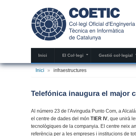
Vés
al
contingut
Inici
El Col·legi
Gestió col·legial
+
Inici
»
infraestructures
Telefónica inaugura el major 
Al número 23 de l'Avinguda Punto Com, a Alcalá
el centre de dades del món
TIER IV
, que unirà le
tecnològiques de la companyia. El centre neix a
referència per a les empreses i institucions de to