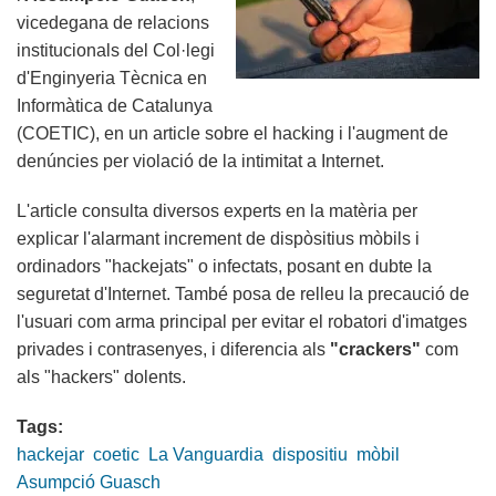
vicedegana de relacions
institucionals del Col·legi
d'Enginyeria Tècnica en
Informàtica de Catalunya
(COETIC), en un article sobre el hacking i l'augment de
denúncies per violació de la intimitat a Internet.
L'article consulta diversos experts en la matèria per
explicar l'alarmant increment de dispòsitius mòbils i
ordinadors "hackejats" o infectats, posant en dubte la
seguretat d'Internet. També posa de relleu la precaució de
l'usuari com arma principal per evitar el robatori d'imatges
privades i contrasenyes, i diferencia als
"crackers"
com
als "hackers" dolents.
Tags:
hackejar
coetic
La Vanguardia
dispositiu
mòbil
Asumpció Guasch