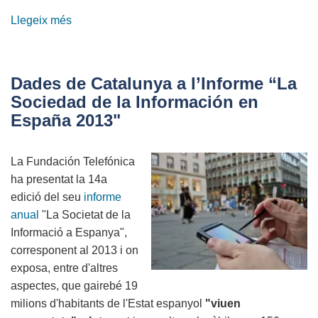
Llegeix més
sobre
"Mai
presumeixis
del
Dades de Catalunya a l’Informe “La
que
Sociedad de la Información en
el
España 2013"
teu
dispositiu
La Fundación Telefónica
té
ha presentat la 14a
a
edició del seu
informe
dins
anual
"La Societat de la
i
Informació a Espanya",
si
corresponent al 2013 i on
el
exposa, entre d'altres
passat
aspectes, que gairebé 19
no
milions d'habitants de l'Estat espanyol
"viuen
és