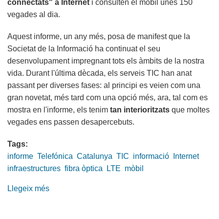
connectats" a Internet
i consulten el mòbil unes 150
important,
vegades al dia.
destrueix-
lo"
Aquest informe, un any més, posa de manifest que la
Societat de la Informació ha continuat el seu
desenvolupament impregnant tots els àmbits de la nostra
vida. Durant l'última dècada, els serveis TIC han anat
passant per diverses fases: al principi es veien com una
gran novetat, més tard com una opció més, ara, tal com es
mostra en l'informe, els tenim
tan interioritzats
que moltes
vegades ens passen desapercebuts.
Tags:
informe
Telefónica
Catalunya
TIC
informació
Internet
infraestructures
fibra òptica
LTE
mòbil
Llegeix més
sobre
Dades
de