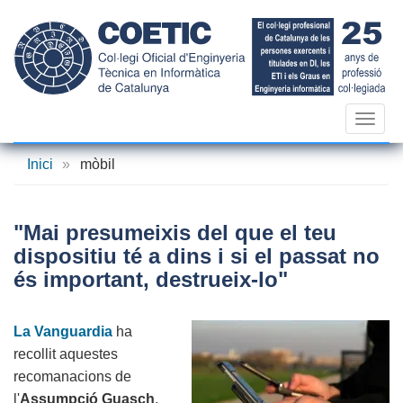
Vés
al
contingut
Toggl
navig
Inici
»
mòbil
"Mai presumeixis del que el teu
dispositiu té a dins i si el passat no
és important, destrueix-lo"
La Vanguardia
ha
recollit aquestes
recomanacions de
l'
Assumpció Guasch
,