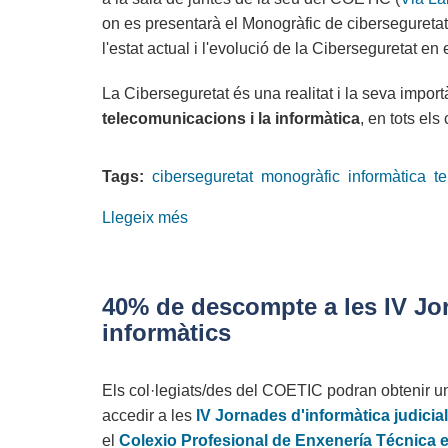
van
on es presentarà el Monogràfic de cibersegureta
créixer
l'estat actual i l'evolució de la Ciberseguretat en
un
71%
La Ciberseguretat és una realitat i la seva importà
el
telecomunicacions i la informàtica
, en tots els
2014
i
Tags:
ciberseguretat
un
monogràfic
informàtica
t
210%
Llegeix més
sobre
en
Presentació
quatre
del
anys
Monogràfic
40% de descompte a les IV Jorn
sobre
informàtics
ciberseguretat
Els col·legiats/des del COETIC podran obtenir 
accedir a les
IV Jornades d'informàtica judicial
el
Colexio Profesional de Enxenería Técnica e