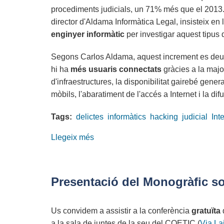
procediments judicials, un 71% més que el 2013.
director d'Aldama Informàtica Legal, insisteix en 
enginyer informàtic
per investigar aquest tipus 
Segons Carlos Aldama, aquest increment es deu 
hi ha
més usuaris connectats
gràcies a la majo
d'infraestructures, la disponibilitat gairebé gener
mòbils, l'abaratiment de l'accés a Internet i la dif
Tags:
delictes
informàtics
hacking
judicial
Int
Llegeix més
sobre
Les
causes
judicials
Presentació del Monogràfic so
per
delictes
Us convidem a assistir a la conferència
gratuïta
informàtics
a la sala de juntes de la seu del COETIC (
Via La