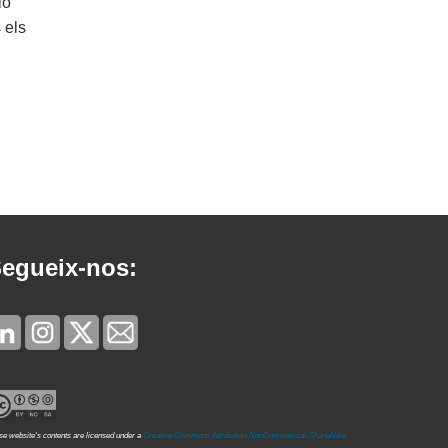
ió
 els
egueix-nos:
e website's contents are licensed under a
Creative Commons Attribution-NonCommercial-ShareAlike