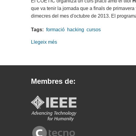
El COETIC organitza un curs pràcti amb el títol
H
que va tenir la jornada que a finals de primavera
dimecres del mes d'octubre de 2013. El program
Tags:
formació
hacking
cursos
Llegeix més
sobre
Curs
pràctic:
Hacking
ètic
Membres de:
per
a
sistemes
i
xarxes