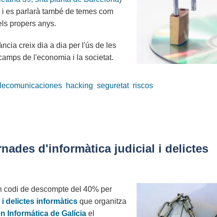
t i es parlarà també de temes com
 els propers anys.
ncia creix dia a dia per l'ús de les
 camps de l'economia i la societat.
elecomunicaciones
hacking
seguretat
riscos
ades d'informàtica judicial i delictes
un codi de descompte del 40% per
 i delictes informàtics
que organitza
n Informática de Galícia
el