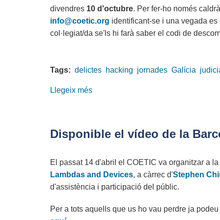
divendres
10 d'octubre
. Per fer-ho només caldr
info@coetic.org
identificant-se i una vegada es
col·legiat/da se'ls hi farà saber el codi de desco
Tags:
delictes
hacking
jornades
Galícia
judici
Llegeix més
sobre
40%
de
descompte
Disponible el vídeo de la Ba
a
les
El passat 14 d'abril el COETIC va organitzar a la
IV
Lambdas and Devices
, a càrrec d'
Stephen Chi
Jornades
d'assistència i participació del públic.
d'informàtica
judicial
Per a tots aquells que us ho vau perdre ja podeu v
i