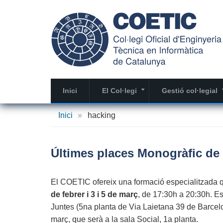
Vés
al
contingut
Inici
El Col·legi
Gestió col·legial
+
Inici
»
hacking
Últimes places Monogràfic de 
El COETIC ofereix una formació especialitzada qu
de febrer i 3 i 5 de març
, de 17:30h a 20:30h. Es 
Juntes (5na planta de Via Laietana 39 de Barcelon
març, que serà a la sala Social, 1a planta.