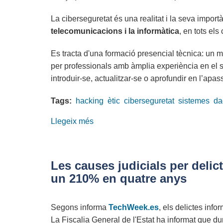
La ciberseguretat és una realitat i la seva importà
telecomunicacions i la informàtica
, en tots els
Es tracta d'una formació presencial tècnica: un m
per professionals amb àmplia experiència en el se
introduir-se, actualitzar-se o aprofundir en l’ap
Tags:
hacking
ètic
ciberseguretat
sistemes
da
Llegeix més
sobre
Últimes
places
Monogràfic
Les causes judicials per delic
de
un 210% en quatre anys
ciberseguretat
Segons informa
TechWeek.es
, els delictes info
La Fiscalia General de l'Estat ha informat que d