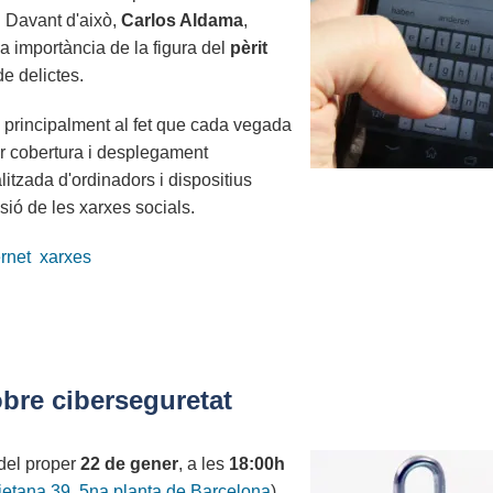
 Davant d'això,
Carlos Aldama
,
la importància de la figura del
pèrit
de delictes.
principalment al fet que cada vegada
r cobertura i desplegament
alitzada d'ordinadors i dispositius
usió de les xarxes socials.
ernet
xarxes
bre ciberseguretat
del proper
22 de gener
, a les
18:00h
ietana 39, 5na planta de Barcelona
)