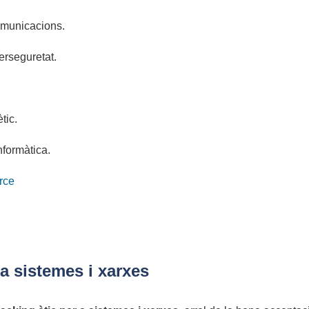
ecomunicacions.
berseguretat.
tic.
nformàtica.
rce
 a sistemes i xarxes