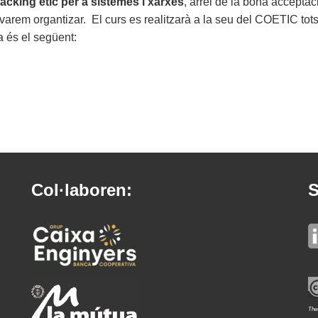
acking ètic per a sistemes i xarxes
, arrel de la bona acceptac
 varem organtizar. El curs es realitzarà a la seu del COETIC tots
a és el següent:
Col·laboren:
S
Thes