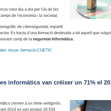
ncia creix dia a dia per l'ús de les
 camps de l'economia i la societat.
onogràfic de ciberseguretat, impartit
ctor. Es tracta d’una formació destinada a tot aquell que vulgui
assionant camp de la
seguretat Informàtica
.
des
riscos
formació-COETIC
tes informàtics van créixer un 71% el 20
rmàtics creixen a un ritme vertiginós.
urant 2014 es van produir 20.534