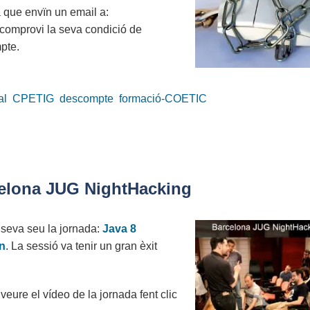
à que envïn un email a:
 comprovi la seva condició de
mpte.
al
CPETIG
descompte
formació-COETIC
rcelona JUG NightHacking
 seva seu la jornada:
Java 8
n
. La sessió va tenir un gran èxit
eure el vídeo de la jornada fent clic