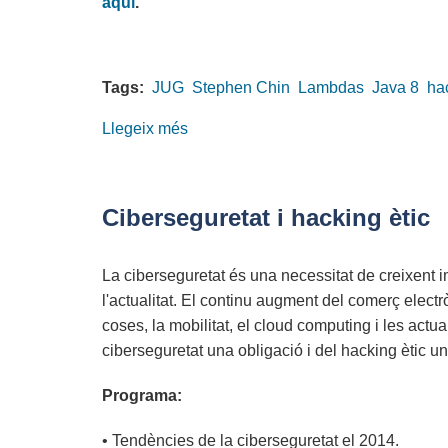
aquí
.
delictes
informàtics
Tags:
JUG
Stephen Chin
Lambdas
Java 8
ha
Llegeix més
sobre
Disponible
el
vídeo
Ciberseguretat i hacking ètic
de
la
La ciberseguretat és una necessitat de creixent im
Barcelona
l'actualitat. El continu augment del comerç electròn
JUG
coses, la mobilitat, el cloud computing i les actual
NightHacking
ciberseguretat una obligació i del hacking ètic
Programa:
• Tendències de la ciberseguretat el 2014.