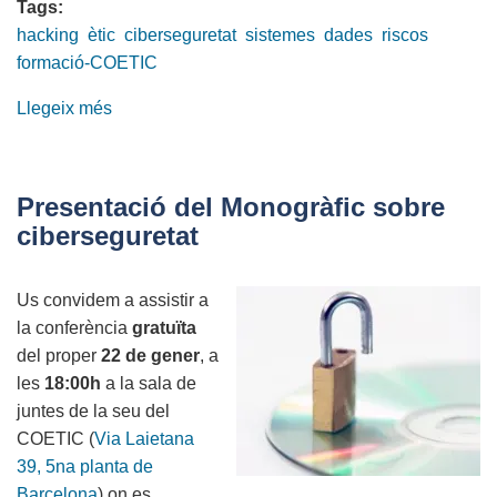
Tags:
hacking
ètic
ciberseguretat
sistemes
dades
riscos
formació-COETIC
Llegeix més
sobre
Últimes
places
Monogràfic
Presentació del Monogràfic sobre
de
ciberseguretat
ciberseguretat
Us convidem a assistir a
la conferència
gratuïta
del proper
22 de gener
, a
les
18:00h
a la sala de
juntes de la seu del
COETIC (
Via Laietana
39, 5na planta de
Barcelona
) on es