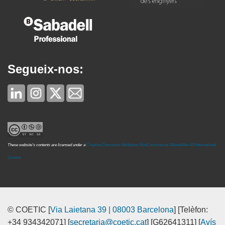
Segueix-nos:
These website's contents are licensed under a
Creative Commons Attribution-NonCommercial-ShareAlike 4.0 International
License
© COETIC [
Via Laietana 39 | 08003 Barcelona
] [Telèfon:
+34 934342071] [
secretaria@coetic.cat
] [G62641311] [
Avís