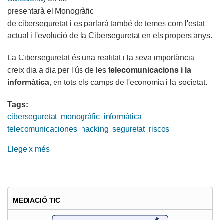
presentarà el Monogràfic
de ciberseguretat i es parlarà també de temes com l'estat
actual i l'evolució de la Ciberseguretat en els propers anys.
La Ciberseguretat és una realitat i la seva importància
creix dia a dia per l'ús de les
telecomunicacions i la
informàtica
, en tots els camps de l'economia i la societat.
Tags:
ciberseguretat
monogràfic
informàtica
telecomunicaciones
hacking
seguretat
riscos
Llegeix més
sobre
Presentació
del
Monogràfic
sobre
MEDIACIÓ TIC
ciberseguretat