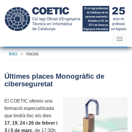
Vés
al
contingut
Toggl
navig
Inici
»
riscos
Últimes places Monogràfic de
ciberseguretat
El COETIC ofereix una
formació especialitzada
que tindrà lloc els dies
17, 19, 24 i 26 de febrer i
3 i 5 de març
, de 17:30h