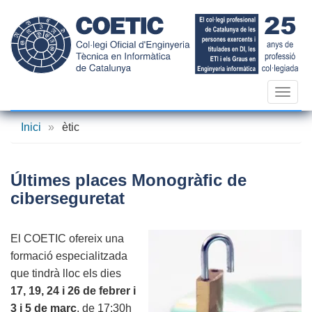
Vés
al
contingut
Toggl
navig
Inici
»
ètic
Últimes places Monogràfic de
ciberseguretat
El COETIC ofereix una
formació especialitzada
que tindrà lloc els dies
17, 19, 24 i 26 de febrer i
3 i 5 de març
, de 17:30h