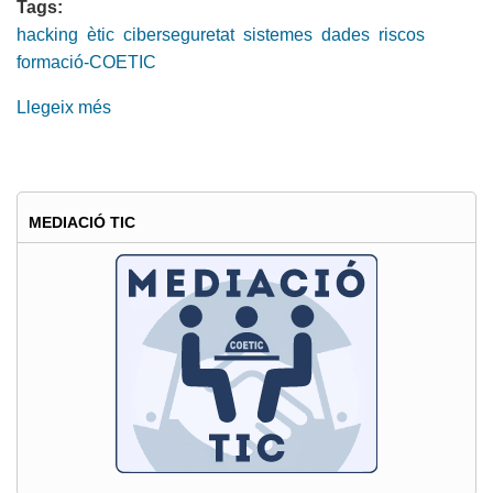
Tags:
hacking
ètic
ciberseguretat
sistemes
dades
riscos
formació-COETIC
Llegeix més
sobre
Últimes
places
Monogràfic
de
MEDIACIÓ TIC
ciberseguretat