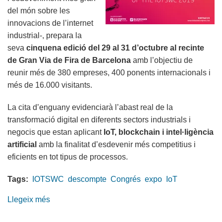
del món sobre les
innovacions de l’internet
industrial-, prepara la
seva
cinquena edició del 29 al 31 d’octubre al recinte
de Gran Via de Fira de Barcelona
amb l’objectiu de
reunir més de 380 empreses, 400 ponents internacionals i
més de 16.000 visitants.
La cita d’enguany evidenciarà l’abast real de la
transformació digital en diferents sectors industrials i
negocis que estan aplicant
IoT, blockchain i intel·ligència
artificial
amb la finalitat d’esdevenir més competitius i
eficients en tot tipus de processos.
Tags:
IOTSWC
descompte
Congrés
expo
IoT
Llegeix més
sobre
Aconsegueix