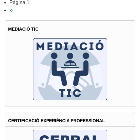
Pàgina 1
Paginació
en
Pàgina
››
el
següent
Curs
MEDIACIÓ TIC
especialitzat
d'anàlisi
d'imatges
aèries
CERTIFICACIÓ EXPERIÈNCIA PROFESSIONAL