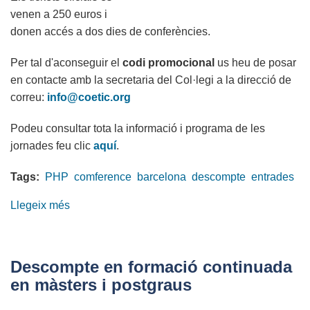
venen a 250 euros i
donen accés a dos dies de conferències.
Per tal d'aconseguir el
codi promocional
us heu de posar
en contacte amb la secretaria del Col·legi a la direcció de
correu:
info@coetic.org
Podeu consultar tota la informació i programa de les
jornades feu clic
aquí
.
Tags:
PHP
comference
barcelona
descompte
entrades
Llegeix més
sobre
50
entrades
per
Descompte en formació continuada
a
en màsters i postgraus
la
PHP