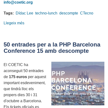
info@coetic.org
Tags:
Dídac Lee
techno-lunch
descompte
CTecno
Llegeix més
sobre
Descompte
especial
per
50 entrades per a la PHP Barcelona
al
Conference 15 amb descompte
techno-
lunch
El COETIC ha
amb
aconseguit 50 entrades
Dídac
de
175 euros
per aquest
Lee
important esdeveniment,
que tindrà lloc els
propers dies 30 i 31
d'octubre a Barcelona.
Els tickets oficials es