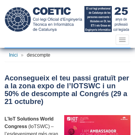
Vés
al
contingut
Toggl
navig
Inici
»
descompte
Aconsegueix el teu passi gratuït per
a la zona expo de l’IOTSWC i un
50% de descompte al Congrés (29 a
21 octubre)
L’IoT Solutions World
Congress
(IoTSWC) –
l’esdeveniment més gran