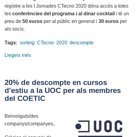
registre a les I Jornades CTecno 2020 dóna accés a totes
les
conferències del programa i al dinar cocktail
i té un
preu de
50 euros
per al públic en general i
30 euros
per
als socis.
Tags:
sorteig
CTecno
2020
descompte
Llegeix més
sobre
Sortegem
una
entrada
20% de descompte en cursos
i
d'estiu a la UOC per als membres
dos
del COETIC
descomptes
per
Benvolguts/des
a
companys/companyes,
les
I