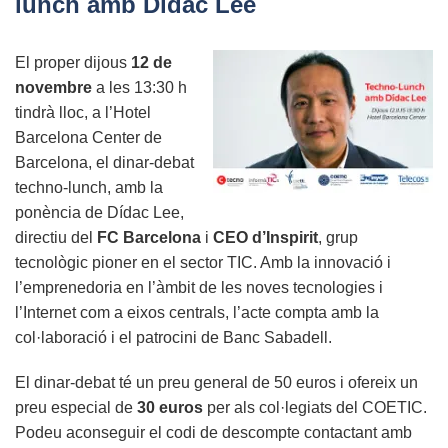
lunch amb Dídac Lee
del
COETIC
El proper dijous
12 de
per
novembre
a les 13:30 h
a
tindrà lloc, a l’Hotel
les
Barcelona Center de
II
Barcelona, el dinar-debat
Jornades
techno-lunch, amb la
CTecno
ponència de Dídac Lee,
2020
directiu del
FC Barcelona
i
CEO d’Inspirit
, grup
tecnològic pioner en el sector TIC. Amb la innovació i
l’emprenedoria en l’àmbit de les noves tecnologies i
l’Internet com a eixos centrals, l’acte compta amb la
col·laboració i el patrocini de Banc Sabadell.
El dinar-debat té un preu general de 50 euros i ofereix un
preu especial de
30 euros
per als col·legiats del COETIC.
Podeu aconseguir el codi de descompte contactant amb