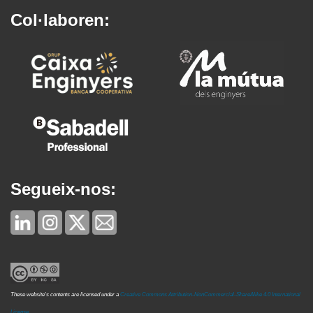
Col·laboren:
Segueix-nos:
These website's contents are licensed under a
Creative Commons Attribution-NonCommercial-ShareAlike 4.0 International
License