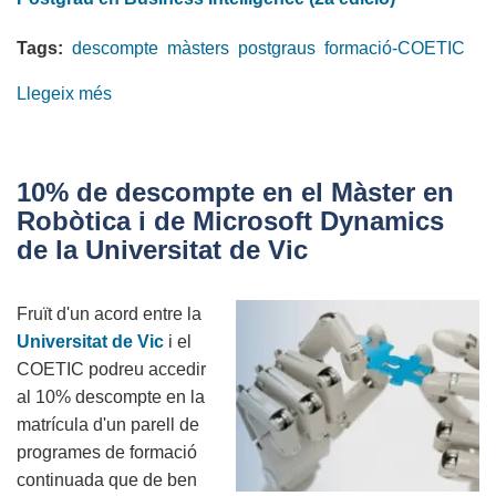
Tags:
descompte
màsters
postgraus
formació-COETIC
Llegeix més
sobre
Descompte
en
formació
10% de descompte en el Màster en
continuada
Robòtica i de Microsoft Dynamics
en
de la Universitat de Vic
màsters
i
Fruït d'un acord entre la
postgraus
Universitat de Vic
i el
COETIC podreu accedir
al 10% descompte en la
matrícula d'un parell de
programes de formació
continuada que de ben