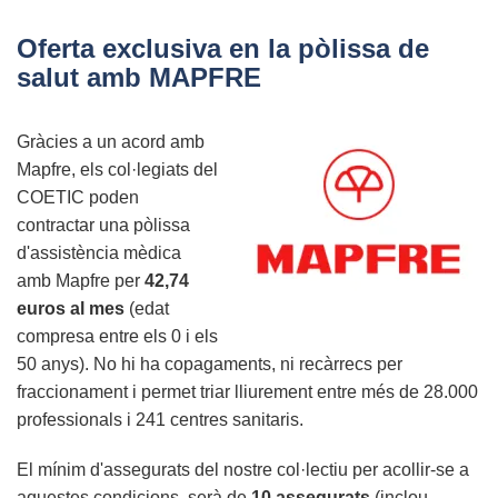
el
teu
Oferta exclusiva en la pòlissa de
passi
salut amb MAPFRE
gratuït
per
Gràcies a un acord amb
a
Mapfre, els col·legiats del
la
COETIC poden
zona
contractar una pòlissa
expo
d'assistència mèdica
de
amb Mapfre per
42,74
l’IOTSWC
euros al mes
(edat
i
compresa entre els 0 i els
un
50 anys). No hi ha copagaments, ni recàrrecs per
50%
fraccionament i permet triar lliurement entre més de 28.000
de
professionals i 241 centres sanitaris.
descompte
al
El mínim d'assegurats del nostre col·lectiu per acollir-se a
Congrés
aquestes condicions, serà de
10 assegurats
(inclou