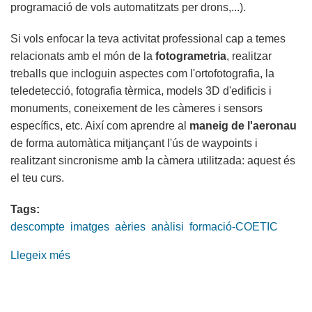
programació de vols automatitzats per drons,...).
Si vols enfocar la teva activitat professional cap a temes
relacionats amb el món de la
fotogrametria
, realitzar
treballs que incloguin aspectes com l'ortofotografia, la
teledetecció, fotografia tèrmica, models 3D d'edificis i
monuments, coneixement de les càmeres i sensors
específics, etc. Així com aprendre al
maneig de l'aeronau
de forma automàtica mitjançant l'ús de waypoints i
realitzant sincronisme amb la càmera utilitzada: aquest és
el teu curs.
Tags:
descompte
imatges
aèries
anàlisi
formació-COETIC
Llegeix més
sobre
10%
de
descompte