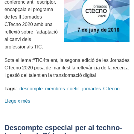
conferenciant i escriptor,
MAPFRE
encapçala el programa
de les II Jornades
CTecno 2020 amb una
reflexió sobre l’adaptació
al canvi dels
professionals TIC.
Sota el lema #TIC4talent, la segona edició de les Jornades
CTecno 2020 posa de manifest la rellevància de la recerca
i gestió del talent en la transformació digital
Tags:
descompte
membres
coetic
jornades
CTecno
Llegeix més
sobre
Descompte
per
a
Descompte especial per al techno-
membres