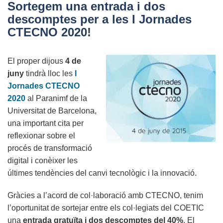
Sortegem una entrada i dos
en
descomptes per a les I Jornades
el
CTECNO 2020!
Màster
en
El proper dijous
4 de
Robòtica
juny
tindrà lloc les
I
i
Jornades CTECNO
de
2020
al Paranimf de la
Microsoft
Universitat de Barcelona,
Dynamics
una important cita per
de
reflexionar sobre el
la
procés de transformació
Universitat
digital i conèixer les
de
últimes tendències del canvi tecnològic i la innovació.
Vic
Gràcies a l’acord de col·laboració amb CTECNO, tenim
l’oportunitat de sortejar entre els col·legiats del COETIC
una
entrada gratuïta i dos descomptes del 40%
. El