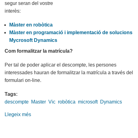
segur seran del vostre
interès:
Màster en robòtica
Màster en programació i implementació de solucions
Mycrosoft Dynamics
Com formalitzar la matrícula?
Per tal de poder aplicar el descompte, les persones
interessades hauran de formalitzar la matrícula a través del
formulari on-line.
Tags:
descompte
Master
Vic
robòtica
microsoft
Dynamics
Llegeix més
sobre
10%
de
descompte