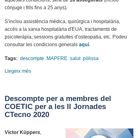
(29
cònjuge i fills fins a 25 anys).
a
21
S'inclou assistència mèdica, quirúrgica i hospitalària,
octubre)
accés a la xarxa hospitalària d'EUA, tractaments de
psicoteràpia, sessions gratuïtes d'osteopatia, etc. Podeu
consultar les condicions generals
aquí
.
Tags:
descompte
MAPFRE
salut
pòlissa
Llegeix més
sobre
Oferta
exclusiva
en
Descompte per a membres del
la
COETIC per a les II Jornades
pòlissa
CTecno 2020
de
salut
Victor Küppers
,
amb