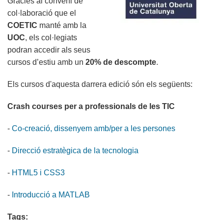
Gràcies al conveni de
Jornades
col·laboració que el
CTECNO
COETIC
manté amb la
2020!
UOC
, els col·legiats
podran accedir als seus
cursos d’estiu amb un
20% de descompte
.
Els cursos d'aquesta darrera edició són els següents:
Crash courses per a professionals de les TIC
-
Co-creació, dissenyem amb/per a les persones
-
Direcció estratègica de la tecnologia
-
HTML5 i CSS3
-
Introducció a MATLAB
Tags: