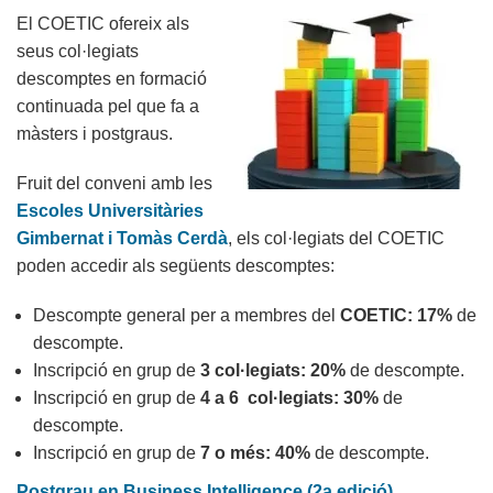
El COETIC ofereix als
Barcelona
seus col·legiats
Conference
descomptes en formació
15
continuada pel que fa a
amb
màsters i postgraus.
descompte
Fruit del conveni amb les
Escoles Universitàries
Gimbernat i Tomàs Cerdà
, els col·legiats del COETIC
poden accedir als següents descomptes:
Descompte general per a membres del
COETIC: 17%
de
descompte.
Inscripció en grup de
3 col·legiats: 20%
de descompte.
Inscripció en grup de
4 a 6 col·legiats: 30%
de
descompte.
Inscripció en grup de
7 o més: 40%
de descompte.
Postgrau en Business Intelligence (2a edició)