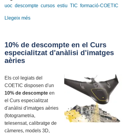
uoc
descompte
cursos
estiu
TIC
formació-COETIC
Llegeix més
sobre
20%
de
descompte
10% de descompte en el Curs
en
especialitzat d'anàlisi d'imatges
cursos
aèries
d'estiu
a
Els col·legiats del
la
COETIC disposen d'un
UOC
10% de descompte
en
per
el Curs especialitzat
als
d'anàlisi d'imatges aèries
membres
(fotogrametria,
del
telesensat, calibratge de
COETIC
càmeres, models 3D,