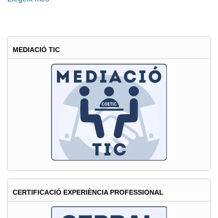
Oferta
exclusiva
en
la
MEDIACIÓ TIC
pòlissa
de
salut
amb
MAPFRE
CERTIFICACIÓ EXPERIÈNCIA PROFESSIONAL