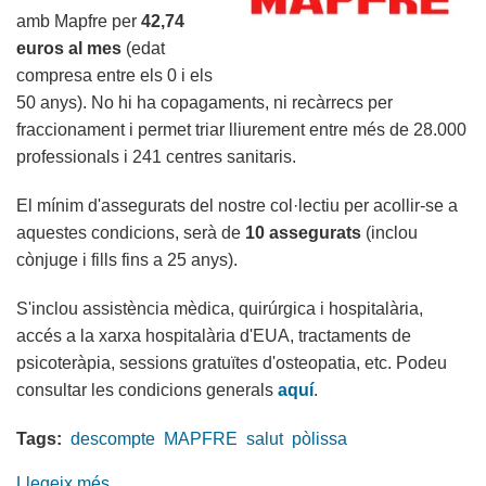
amb Mapfre per
42,74
euros al mes
(edat
compresa entre els 0 i els
50 anys). No hi ha copagaments, ni recàrrecs per
fraccionament i permet triar lliurement entre més de 28.000
professionals i 241 centres sanitaris.
El mínim d'assegurats del nostre col·lectiu per acollir-se a
aquestes condicions, serà de
10 assegurats
(inclou
cònjuge i fills fins a 25 anys).
S'inclou assistència mèdica, quirúrgica i hospitalària,
accés a la xarxa hospitalària d'EUA, tractaments de
psicoteràpia, sessions gratuïtes d'osteopatia, etc. Podeu
consultar les condicions generals
aquí
.
Tags:
descompte
MAPFRE
salut
pòlissa
Llegeix més
sobre