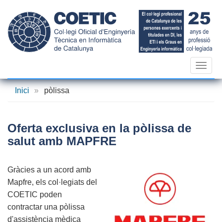
Vés
al
contingut
Toggl
navig
Inici
»
pòlissa
Oferta exclusiva en la pòlissa de
salut amb MAPFRE
Gràcies a un acord amb
Mapfre, els col·legiats del
COETIC poden
contractar una pòlissa
d'assistència mèdica