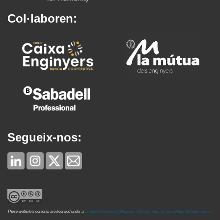
Col·laboren:
Segueix-nos:
These website's contents are licensed under a
Creative Commons Attribution-NonCommercial-ShareAlike 4.0 International