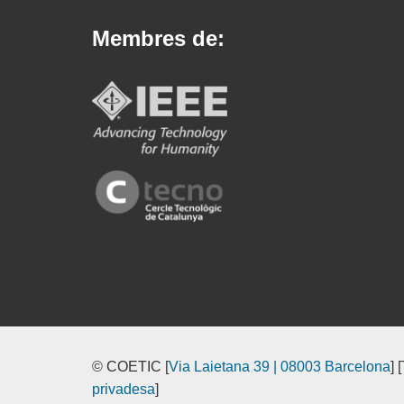
Membres de:
© COETIC [
Via Laietana 39 | 08003 Barcelona
] 
privadesa
]