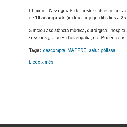
El mínim d'assegurats del nostre col·lectiu per a
de
10 assegurats
(inclou cònjuge i fills fins a 25
S'inclou assistència mèdica, quirúrgica i hospita
sessions gratuïtes d'osteopatia, etc. Podeu cons
Tags:
descompte
MAPFRE
salut
pòlissa
Llegeix més
sobre
Oferta
exclusiva
en
la
pòlissa
de
salut
amb
MAPFRE