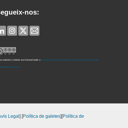
egueix-nos:
e website's contents are licensed under a
Creative Commons Attribution-NonCommercial-ShareAlike
International License
Avís Legal
] [
Política de galetes
][
Política de