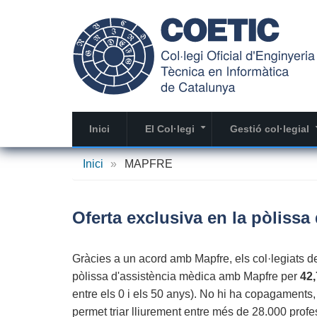
Vés
al
contingut
Inici
El Col·legi
Gestió col·legial
+
Inici
»
MAPFRE
Oferta exclusiva en la pòlis
Gràcies a un acord amb Mapfre, els col·legiats 
pòlissa d'assistència mèdica amb Mapfre per
42,
entre els 0 i els 50 anys). No hi ha copagaments,
permet triar lliurement entre més de 28.000 profes