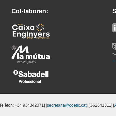
Col·laboren:
S
Thes
4.0 
[Telèfon: +34 934342071] [
secretaria@coetic.cat
] [G62641311] [