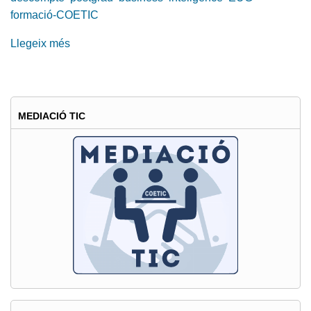
formació-COETIC
Llegeix més
sobre
Descomptes
per
cursar
el
MEDIACIÓ TIC
Postgrau
en
Business
Inteligence