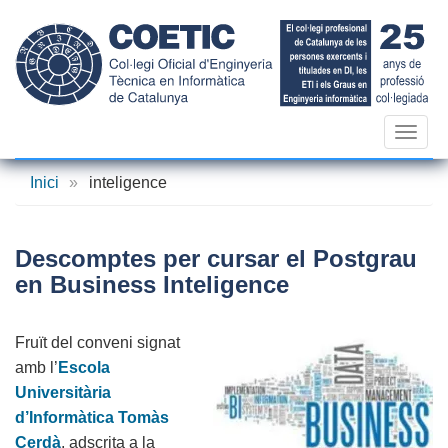
Vés
al
contingut
Toggl
navig
Inici
»
inteligence
Descomptes per cursar el Postgrau
en Business Inteligence
Fruït del conveni signat
amb l’
Escola
Universitària
d’Informàtica Tomàs
Cerdà
, adscrita a la