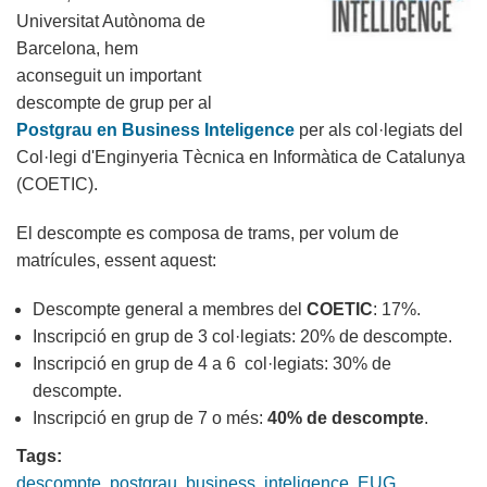
Universitat Autònoma de
Barcelona, hem
aconseguit un important
descompte de grup per al
Postgrau en Business Inteligence
per als col·legiats del
Col·legi d'Enginyeria Tècnica en Informàtica de Catalunya
(COETIC).
El descompte es composa de trams, per volum de
matrícules, essent aquest:
Descompte general a membres del
COETIC
: 17%.
Inscripció en grup de 3 col·legiats: 20% de descompte.
Inscripció en grup de 4 a 6 col·legiats: 30% de
descompte.
Inscripció en grup de 7 o més:
40% de descompte
.
Tags:
descompte
postgrau
business
inteligence
EUG