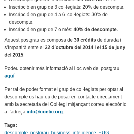
Inscripció en grup de 3 col·legiats: 20% de descompte.
Inscripció en grup de 4 a 6 col·legiats: 30% de
descompte.
Inscripció en grup de 7 o més:
40% de descompte
.
Aquest postgrau es composa de
30 crèdits
de durada i
s’impartirà entre el
22 d’octubre del 2014 i el 15 de juny
del 2015
.
Podeu obtenir més informació al lloc web del postgrau
aquí
.
Per tal de poder format el grup de col·legiats per optar al
descompte us haureu de posar en contacte directament
amb la secretaria del Col·legi mitjançant correu electrònic
a l’adreça
info@coetic.org
.
Tags:
descompte
postgrau
business
inteligence
EUG