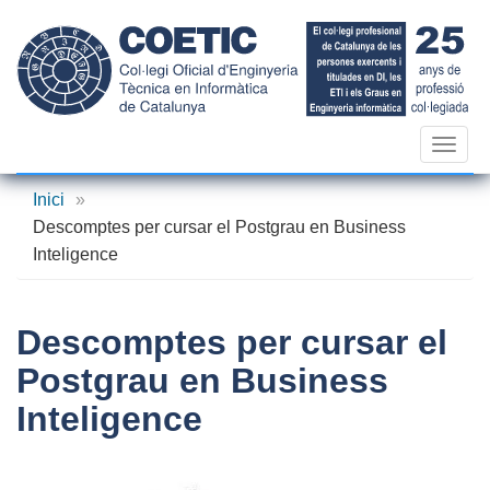
Vés
al
contingut
Toggl
navig
Inici
»
Descomptes per cursar el Postgrau en Business
Inteligence
Descomptes per cursar el
Postgrau en Business
Inteligence