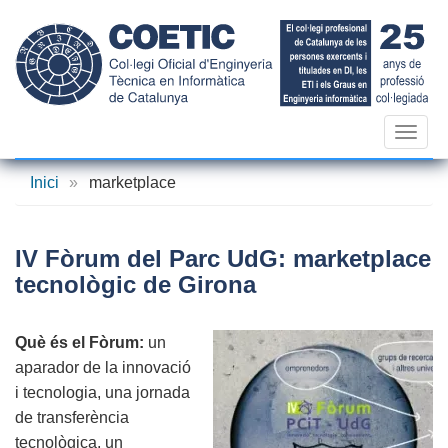
Vés
al
contingut
Toggl
navig
Inici
»
marketplace
IV Fòrum del Parc UdG: marketplace
tecnològic de Girona
Què és el Fòrum:
un
aparador de la innovació
i tecnologia, una jornada
de transferència
tecnològica, un