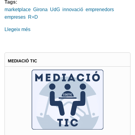
Tags:
marketplace
Girona
UdG
innovació
emprenedors
empreses
R+D
Llegeix més
sobre
IV
Fòrum
del
Parc
MEDIACIÓ TIC
UdG:
marketplace
tecnològic
de
Girona