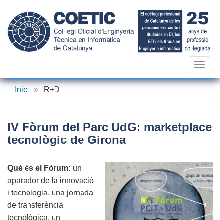
Vés
al
contingut
Toggl
navig
Inici
»
R+D
IV Fòrum del Parc UdG: marketplace
tecnològic de Girona
Què és el Fòrum:
un
aparador de la innovació
i tecnologia, una jornada
de transferència
tecnològica, un