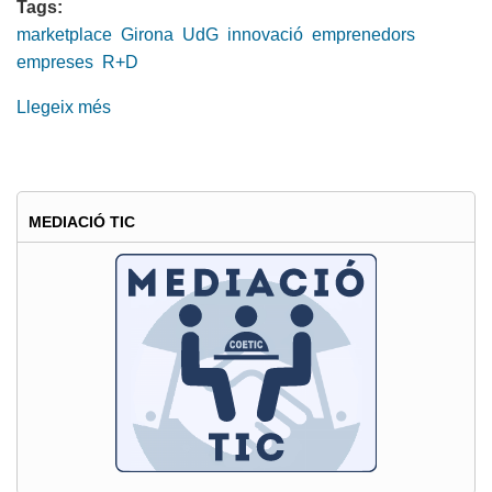
Tags:
marketplace
Girona
UdG
innovació
emprenedors
empreses
R+D
Llegeix més
sobre
IV
Fòrum
del
Parc
MEDIACIÓ TIC
UdG:
marketplace
tecnològic
de
Girona