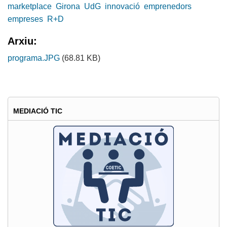
marketplace
Girona
UdG
innovació
emprenedors
empreses
R+D
Arxiu:
programa.JPG
(68.81 KB)
MEDIACIÓ TIC