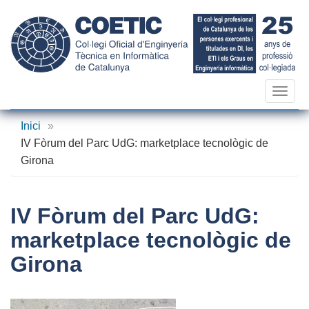
Vés
al
contingut
Toggl
navig
Inici
»
IV Fòrum del Parc UdG: marketplace tecnològic de
Girona
IV Fòrum del Parc UdG:
marketplace tecnològic de
Girona