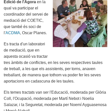
Edició de l'Agora
en la
l'EPS-
qual va participar el
UdL
coordinador del servei de
mediació del COETIC,
que també és soci de
l'
ACDMA
, Oscar Planes.
Es tracta d'un laboratori
de mediació, que en
aquesta ocasió va tractar
tres àmbits de conflictes, en les seves respectives taules
de treball, a les que els assistents, per torns, anaven
treballant, de manera que tothom va poder fer les seves
aportacions en cadascuna de les taules.
Els temes tractats van ser l'Educació, moderada per Glòria
Coll, l'Ocupació, moderada per Martí Nebot i Noelia
Salazar, i la Seguretat, moderada per Noemí Ayguasenosa
i Mercè Alaball.