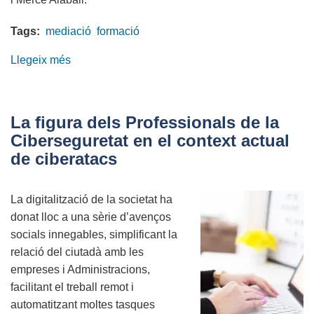
Tags:
mediació
formació
Llegeix més
sobre
II
Edició
de
La figura dels Professionals de la
l'Agora,
Ciberseguretat en el context actual
organitzat
de ciberatacs
per
l'ACDMA
La digitalització de la societat ha
donat lloc a una sèrie d’avenços
socials innegables, simplificant la
relació del ciutadà amb les
empreses i Administracions,
facilitant el treball remot i
automatitzant moltes tasques