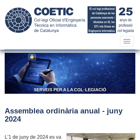
Vés
al
contingut
Toggl
navig
CONFIANÇA I RESPONSABILITAT
Assemblea ordinària anual - juny
2024
L'1 de juny de 2024 es va