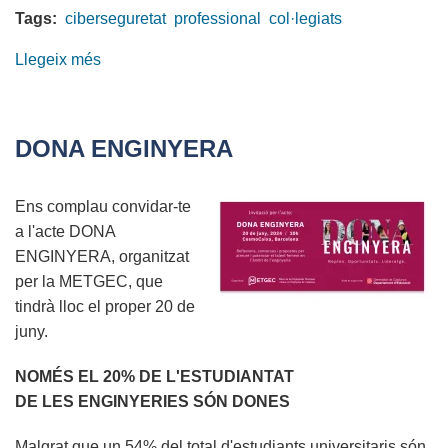
Tags:
ciberseguretat
professional
col·legiats
Llegeix més
sobre
La
figura
dels
DONA ENGINYERA
Professionals
de
Ens complau convidar-te
la
a l'acte DONA
Ciberseguretat
ENGINYERA, organitzat
en
per la METGEC, que
el
tindrà lloc el proper 20 de
context
juny.
actual
de
NOMÉS EL 20% DE L'ESTUDIANTAT
ciberatacs
DE LES ENGINYERIES SÓN DONES
Malgrat que un 54% del total d'estudiants universitaris són