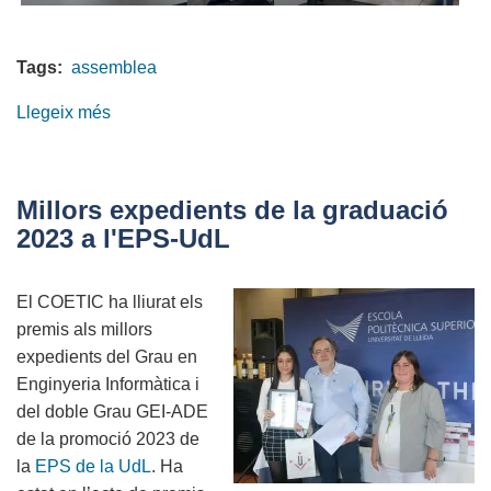
Tags:
assemblea
Llegeix més
sobre
Assemblea
ordinària
anual
Millors expedients de la graduació
-
2023 a l'EPS-UdL
juny
2024
El COETIC ha lliurat els
premis als millors
expedients del Grau en
Enginyeria Informàtica i
del doble Grau GEI-ADE
de la promoció 2023 de
la
EPS de la UdL
. Ha