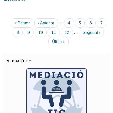
DONA
ENGINYERA
Paginació
Primera
« Primer
Pàgina
‹ Anterior
…
Pàgina
4
Pàgina
5
Pàgina
6
Pàgin
7
pàgina
anterior
Pàgina
8
Pàgina
9
Pàgina
10
Pàgina
11
Pàgina
12
…
Pàgina
Següent ›
actual
següent
Última
Últim »
pàgina
MEDIACIÓ TIC