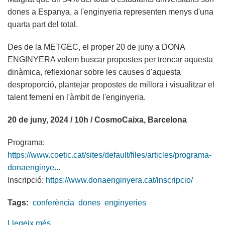
dones a Espanya, a l'enginyeria representen menys d'una
quarta part del total.
Des de la METGEC, el proper 20 de juny a DONA
ENGINYERA volem buscar propostes per trencar aquesta
dinàmica, reflexionar sobre les causes d'aquesta
desproporció, plantejar propostes de millora i visualitzar el
talent femení en l'àmbit de l'enginyeria.
20 de juny, 2024 / 10h / CosmoCaixa, Barcelona
Programa:
https://www.coetic.cat/sites/default/files/articles/programa-
donaenginye...
Inscripció:
https://www.donaenginyera.cat/inscripcio/
Tags:
conferència
dones
enginyeries
Llegeix més
sobre