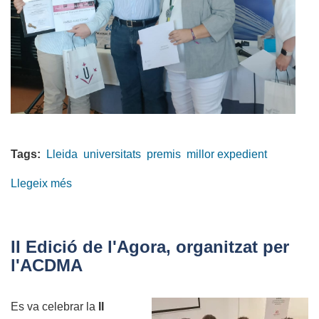
Tags:
Lleida
universitats
premis
millor expedient
Llegeix més
sobre
Millors
expedients
de
II Edició de l'Agora, organitzat per
la
l'ACDMA
graduació
2023
Es va celebrar la
II
a