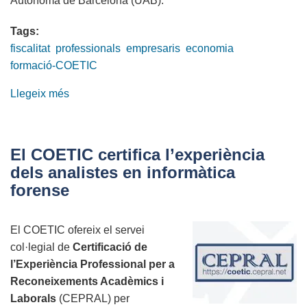
Autònoma de Barcelona (UAB).
Tags:
fiscalitat
professionals
empresaris
economia
formació-COETIC
Llegeix més
sobre
Fiscalitat
bàsica
per
El COETIC certifica l’experiència
a
dels analistes en informàtica
no
forense
professionals
El COETIC ofereix el servei
col·legial de
Certificació de
l’Experiència Professional per a
Reconeixements Acadèmics i
Laborals
(CEPRAL) per