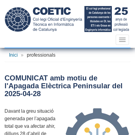
Vés
al
contingut
Toggl
navig
Inici
»
professionals
COMUNICAT amb motiu de
l'Apagada Elèctrica Peninsular del
2025-04-28
Davant la greu situació
generada per l'apagada
total que va afectar ahir,
dilluns 28 d’abril de