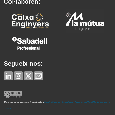
Col·laboren:
Segueix-nos:
These website's contents are licensed under a
Creative Commons Attribution-NonCommercial-ShareAlike 4.0 International
License