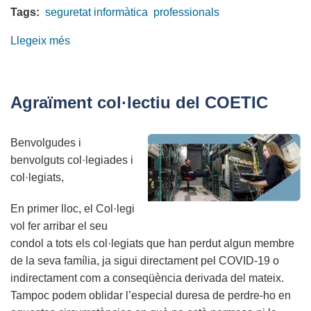
Tags:
seguretat informàtica
professionals
Llegeix més
sobre
COMUNICAT
amb
motiu
Agraïment col·lectiu del COETIC
de
l'Apagada
Benvolgudes i
Elèctrica
benvolguts col·legiades i
Peninsular
col·legiats,
del
2025-
En primer lloc, el Col·legi
04-
vol fer arribar el seu
28
condol a tots els col·legiats que han perdut algun membre
de la seva família, ja sigui directament pel COVID-19 o
indirectament com a conseqüència derivada del mateix.
Tampoc podem oblidar l’especial duresa de perdre-ho en