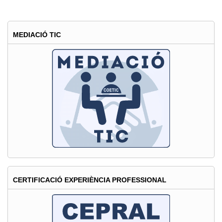
COETIC
certifica
l’experiència
MEDIACIÓ TIC
dels
analistes
en
informàtica
forense
CERTIFICACIÓ EXPERIÈNCIA PROFESSIONAL