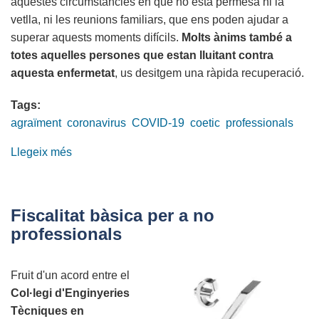
aquestes circumstàncies en què no està permesa ni la
vetlla, ni les reunions familiars, que ens poden ajudar a
superar aquests moments difícils.
Molts ànims també a
totes aquelles persones que estan lluitant contra
aquesta enfermetat
, us desitgem una ràpida recuperació.
Tags:
agraïment
coronavirus
COVID-19
coetic
professionals
Llegeix més
sobre
Agraïment
col·lectiu
del
Fiscalitat bàsica per a no
COETIC
professionals
Fruit d'un acord entre el
Col·legi d'Enginyeries
Tècniques en