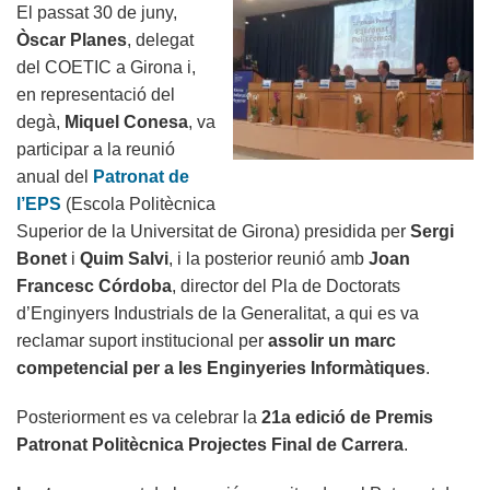
El passat 30 de juny,
d’abril
Òscar Planes
, delegat
-
del COETIC a Girona i,
EPS
en representació del
UdG)
degà,
Miquel Conesa
, va
participar a la reunió
anual del
Patronat de
l’EPS
(Escola Politècnica
Superior de la Universitat de Girona) presidida per
Sergi
Bonet
i
Quim Salvi
, i la posterior reunió amb
Joan
Francesc Córdoba
, director del Pla de Doctorats
d’Enginyers Industrials de la Generalitat, a qui es va
reclamar suport institucional per
assolir un marc
competencial per a les Enginyeries Informàtiques
.
Posteriorment es va celebrar la
21a edició de Premis
Patronat Politècnica Projectes Final de Carrera
.