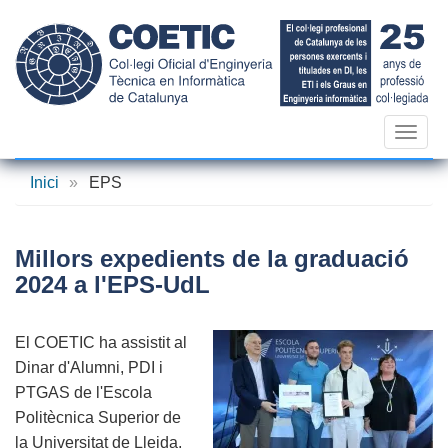
Vés
al
contingut
Toggl
navig
Inici
»
EPS
Millors expedients de la graduació
2024 a l'EPS-UdL
El COETIC ha assistit al
Dinar d'Alumni, PDI i
PTGAS de l'Escola
Politècnica Superior de
la Universitat de Lleida,