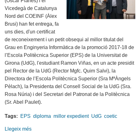
(Òscar Planes) i el
Vicedegà de Catalunya
Nord del COEINF (Àlex
Brusi) han fet entrega, fa
uns dies, d'un certificat
de reconeixement i un petit obsequi al millor titulat del
Grau en Enginyeria Informàtica de la promoció 2017-18 de
l’Escola Politècnica Superior (EPS) de la Universitat de
Girona (UdG), l'estudiant Ramon Viñas, en un acte presidit
pel Rector de la UdG (Rector Mgfc. Quim Salvi), la
Directora de l’Escola Politècnica Superior (Sra MªÀngels
Pèlach), la Presidenta del Consell Social de la UdG (Sra.
Rosa Núria) i del Secretari del Patronat de la Politècnica
(Sr. Abel Paulet).
Tags:
EPS
diploma
millor expedient
UdG
coetic
Llegeix més
sobre
Entrega