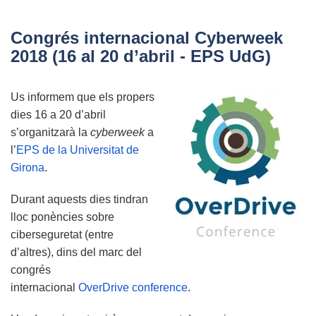
de
diploma
Congrés internacional Cyberweek
al
2018 (16 al 20 d’abril - EPS UdG)
millor
Graduat
Us informem que els propers
del
dies 16 a 20 d’abril
Grau
s’organitzarà la
cyberweek
a
EI
l’
EPS de la Universitat de
de
Girona
.
l’EPS
UdG
Durant aquests dies tindran
lloc ponències sobre
ciberseguretat (entre
d’altres), dins del marc del
congrés
internacional
OverDrive conference
.