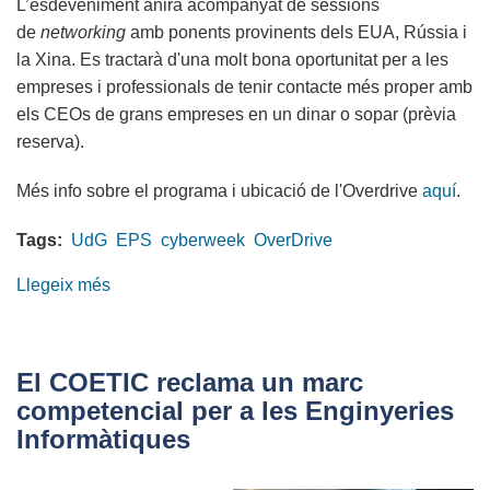
L’esdeveniment anirà acompanyat de sessions
de
networking
amb ponents provinents dels EUA, Rússia i
la Xina. Es tractarà d'una molt bona oportunitat per a les
empreses i professionals de tenir contacte més proper amb
els CEOs de grans empreses en un dinar o sopar (prèvia
reserva).
Més info sobre el programa i ubicació de l'Overdrive
aquí
.
Tags:
UdG
EPS
cyberweek
OverDrive
Llegeix més
sobre
Congrés
internacional
Cyberweek
El COETIC reclama un marc
2018
competencial per a les Enginyeries
(16
Informàtiques
al
20