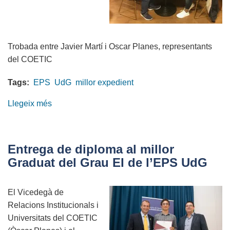
Trobada
entre
Javier
Martí
i
Oscar
Planes, representants
del
COETIC
Tags:
EPS
UdG
millor expedient
Llegeix més
sobre
Reconeixement
als
millors
Entrega de diploma al millor
expedients
Graduat del Grau EI de l’EPS UdG
acadèmics
d'Enginyeria
El Vicedegà de
Informàtica
Relacions Institucionals i
EPS
Universitats del COETIC
UdG