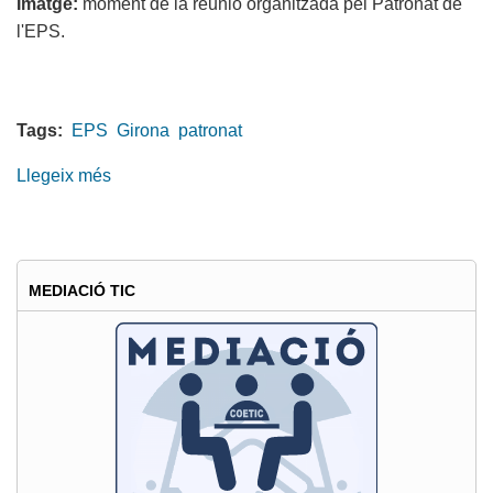
Imatge:
moment de la reunió organitzada pel Patronat de
l'EPS.
Tags:
EPS
Girona
patronat
Llegeix més
sobre
El
COETIC
reclama
un
MEDIACIÓ TIC
marc
competencial
per
a
les
Enginyeries
Informàtiques