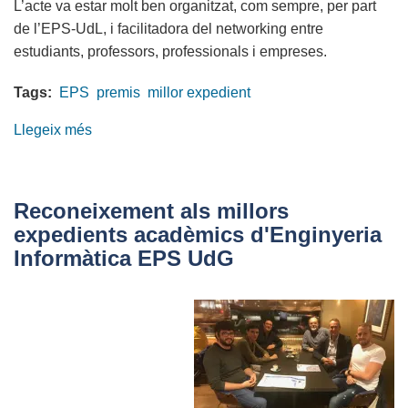
L’acte va estar molt ben organitzat, com sempre, per part
de l’EPS-UdL, i facilitadora del networking entre
estudiants, professors, professionals i empreses.
Tags:
EPS
premis
millor expedient
Llegeix més
sobre
Millors
expedients
de
Reconeixement als millors
la
expedients acadèmics d'Enginyeria
graduació
Informàtica EPS UdG
2024
a
l'EPS-
UdL