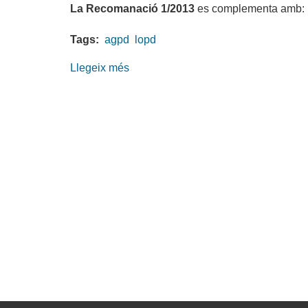
La Recomanació 1/2013
es complementa amb:
Tags:
agpd
lopd
Llegeix més
sobre
Recomanació
1/2013
sobre
l’ús
del
correu
electrònic
en
l’àmbit
laboral