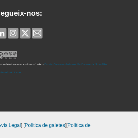
egueix-nos:
e website's contents are licensed under a
Creative Commons Attribution-NonCommercial-ShareAlike
International License
Avís Legal
] [
Política de galetes
][
Política de