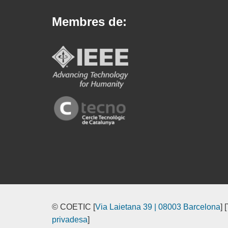
Membres de:
© COETIC [
Via Laietana 39 | 08003 Barcelona
] 
privadesa
]