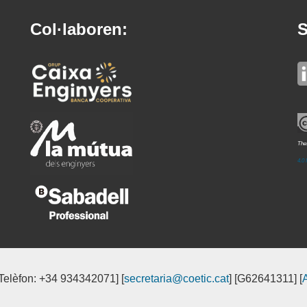
Col·laboren:
S
Thes
4.0 
[Telèfon: +34 934342071] [
secretaria@coetic.cat
] [G62641311] [