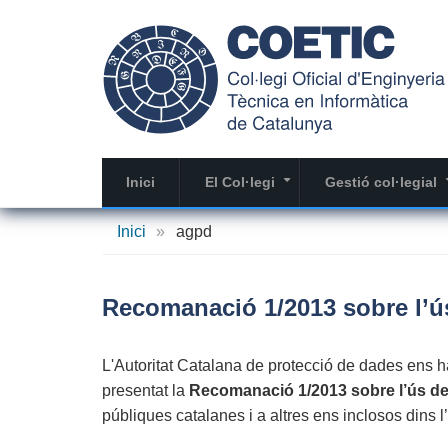
Vés
al
contingut
Inici
El Col·legi
Gestió col·legial
+
Inici
»
agpd
Recomanació 1/2013 sobre l’ús 
L'Autoritat Catalana de protecció de dades ens 
presentat la
Recomanació 1/2013 sobre l’ús del 
públiques catalanes i a altres ens inclosos dins l’