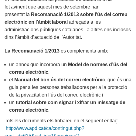
fet avinent que aquest mes de setembre han
presentat la
Recomanació 1/2013 sobre l’ús del correu
electrònic en l’àmbit laboral
adreçada a les
administracions públiques catalanes i a altres ens inclosos
dins l’àmbit d’actuació de l’Autoritat.
La Recomanació 1/2013
es complementa amb:
un annex que incorpora un
Model de normes d’ús del
correu electrònic
,
el
Manual del bon ús del correu electrònic
, que és una
guia per a les persones treballadores per a la protecció
de la privacitat en l’ús del correu electrònic i
un
tutorial sobre com signar i xifrar un missatge de
correu electrònic
.
Tots els documents els trobareu en el següent enllaç:
http://www.apd.cat/ca/contingut.php?
cont_id=625&cat_id=0&preview=2