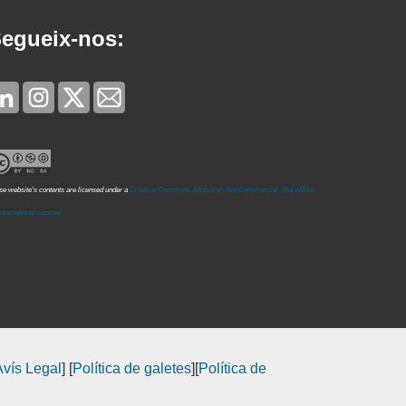
egueix-nos:
e website's contents are licensed under a
Creative Commons Attribution-NonCommercial-ShareAlike
International License
Avís Legal
] [
Política de galetes
][
Política de