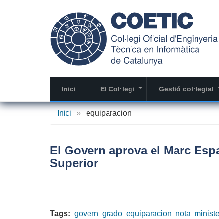
Vés
al
contingut
Inici
El Col·legi
Gestió col·legial
+
Inici
»
equiparacion
El Govern aprova el Marc Espa
Superior
Tags:
govern
grado
equiparacion
nota
ministe