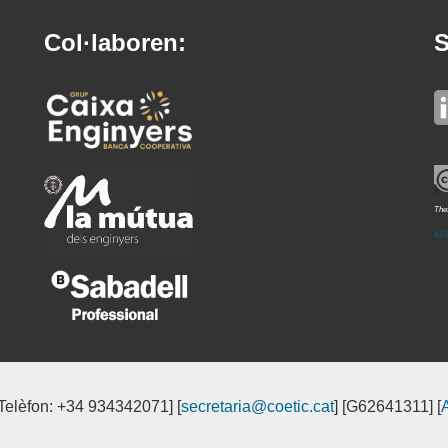
Col·laboren:
S
Thes
4.0 
[Telèfon: +34 934342071] [
secretaria@coetic.cat
] [G62641311] [