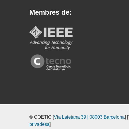
Membres de:
© COETIC [
Via Laietana 39 | 08003 Barcelona
] 
privadesa
]