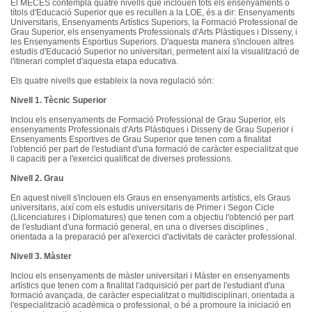
El
MECES
contempla
quatre
nivells
que
inclouen
tots els
ensenyaments
o
títols
d'Educació
Superior
que
es
recullen
a la
LOE
,
és
a
dir
:
Ensenyaments
Universitaris
,
Ensenyaments
Artístics
Superiors, la
Formació
Professional de
Grau
Superior, els
ensenyaments
Professionals
d'Arts
Plàstiques
i
Disseny
, i
les
Ensenyaments
Esportius
Superiors.
D'aquesta
manera
s'inclouen
altres
estudis
d'Educació
Superior no
universitari
,
permetent
així
la
visualització
de
l'itinerari
complet
d'aquesta
etapa
educativa
.
Els
quatre
nivells
que
estableix
la nova
regulació
són
:
Nivell
1.
Tècnic
Superior
Inclou
els
ensenyaments
de
Formació
Professional de
Grau
Superior, els
ensenyaments
Professionals
d'Arts
Plàstiques
i
Disseny
de
Grau
Superior i
Ensenyaments
Esportives
de
Grau
Superior
que
tenen
com a
finalitat
l'obtenció
per part de
l'estudiant
d'una
formació
de
caràcter
especialitzat
que
li
capaciti
per a
l'exercici
qualificat
de
diverses
professions.
Nivell
2.
Grau
En
aquest
nivell
s'inclouen
els
Graus
en
ensenyaments
artístics
, els
Graus
universitaris
,
així
com els
estudis
universitaris
de Primer i
Segon
Cicle
(
Llicenciatures
i
Diplomatures
)
que
tenen
com a
objectiu
l'obtenció
per part
de
l'estudiant
d'una
formació
general, en
una
o
diverses
disciplines ,
orientada
a la
preparació
per
al'exercici
d'activitats
de
caràcter
professional.
Nivell
3.
Màster
Inclou
els
ensenyaments
de
màster
universitari
i
Màster
en
ensenyaments
artístics
que
tenen
com a
finalitat
l'adquisició
per part de
l'estudiant
d'una
formació
avançada
, de
caràcter
especialitzat
o
multidisciplinari
,
orientada
a
l'especialització
acadèmica
o professional, o
bé
a
promoure
la
iniciació
en