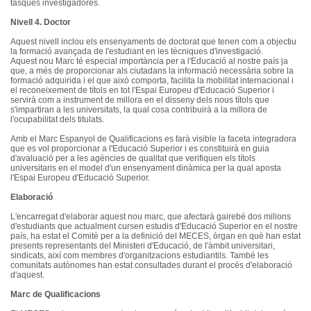
tasques
investigadores
.
Nivell
4. Doctor
Aquest
nivell
inclou
els
ensenyaments
de
doctorat
que
tenen
com a
objectiu
la
formació
avançada
de
l'estudiant
en les
tècniques
d'investigació
.
Aquest
nou
Marc
té
especial
importància
per a
l'Educació
al
nostre
país
ja
que
, a
més
de
proporcionar
als
ciutadans
la
informació
necessària
sobre
la
formació
adquirida
i el
que
això
comporta
,
facilita
la
mobilitat
internacional
i
el
reconeixement
de
títols
en tot
l'Espai
Europeu
d'Educació
Superior i
servirà
com a instrument de
millora
en el
disseny
dels
nous
títols
que
s'impartiran
a les
universitats
, la
qual
cosa
contribuirà
a la
millora
de
l'ocupabilitat
dels
titulats
.
Amb
el Marc
Espanyol
de
Qualificacions
es
farà
visible la
faceta
integradora
que
es
vol
proporcionar
a
l'Educació
Superior i
es
constituirà
en
guia
d'avaluació
per a les
agències
de
qualitat
que
verifiquen
els
títols
universitaris
en el model
d'un
ensenyament
dinàmica
per la
qual
aposta
l'Espai
Europeu
d'Educació
Superior.
Elaboració
L'encarregat
d'elaborar
aquest
nou
marc
,
que
afectarà
gairebé
dos
milions
d'estudiants
que
actualment
cursen
estudis
d'Educació
Superior en el
nostre
país
, ha
estat
el
Comitè
per a la
definició
del
MECES
,
òrgan
en
què
han
estat
presents
representants
del
Ministeri
d'Educació
, de
l'àmbit
universitari
,
sindicats
,
així
com
membres
d'organitzacions
estudiantils
.
També
les
comunitats
autònomes
han
estat
consultades
durant
el
procés
d'elaboració
d'aquest
.
Marc de
Qualificacions