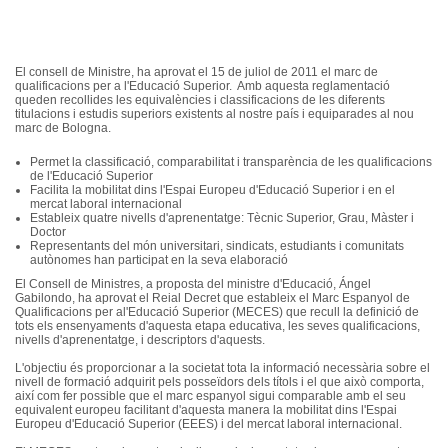
El
consell
de
Ministre
, ha
aprovat
el 15 de
juliol
de 2011 el
marc
de
qualificacions
per a
l'Educació
Superior.
Amb
aquesta
reglamentació
queden
recollides
les
equivalències
i
classificacions
de les
diferents
titulacions
i
estudis
superiors existents al
nostre
país
i
equiparades
al
nou
marc
de Bologna.
Permet
la
classificació
,
comparabilitat
i
transparència
de les
qualificacions
de
l'Educació
Superior
Facilita
la
mobilitat
dins
l'Espai
Europeu
d'Educació
Superior i en el
mercat
laboral
internacional
Estableix
quatre
nivells
d'aprenentatge
:
Tècnic
Superior,
Grau
,
Màster
i
Doctor
Representants
del
món
universitari
,
sindicats
,
estudiants
i
comunitats
autònomes
han
participat
en la
seva
elaboració
El
Consell
de
Ministres
, a
proposta
del
ministre
d'Educació
,
Ángel
Gabilondo
, ha
aprovat
el
Reial
Decret
que
estableix
el Marc
Espanyol
de
Qualificacions
per
al'Educació
Superior (
MECES
)
que
recull
la
definició
de
tots els
ensenyaments
d'aquesta
etapa
educativa
, les
seves
qualificacions
,
nivells
d'aprenentatge
, i descriptors
d'aquests
.
L'objectiu
és
proporcionar
a la
societat
tota
la
informació
necessària
sobre
el
nivell
de
formació
adquirit
pels
posseïdors
dels
títols
i el
que
això
comporta
,
així
com
fer
possible
que
el
marc
espanyol
sigui
comparable
amb
el
seu
equivalent
europeu
facilitant
d'aquesta
manera
la
mobilitat
dins
l'Espai
Europeu
d'Educació
Superior (
EEES
) i del
mercat
laboral
internacional
.