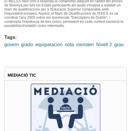
El
MECES
neix
com a
resposta
al
compromís
adquirit
en
l'àmbit
del
procés
de
Bolonya
per tots els
Estats
participants
als
quals
s'instava
a
establir
un
marc
de
qualificacions
per a
l'Educació
Superior comparable
amb
l'equivalent
europeu
.
Aquest
, el Marc de
Qualificacions
de
l'EEES
,
es
va
construir
l'any
2005
sobre
els
anomenats
"Descriptors de
Dublín
", i
contempla
l'existència
de
tres
cicles
,
permetent
en
cada
context
nacional
la
possibilitat
d'establir
cicles
intermedis
.
Tags:
govern
grado
equiparacion
nota
ministeri
Nivell 2
grau
MEDIACIÓ TIC