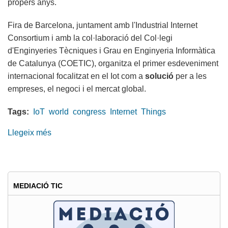
propers anys.
Fira de Barcelona, juntament amb l'Industrial Internet
Consortium i amb la col·laboració del Col·legi
d'Enginyeries Tècniques i Grau en Enginyeria Informàtica
de Catalunya (COETIC), organitza el primer esdeveniment
internacional focalitzat en el Iot com a
solució
per a les
empreses, el negoci i el mercat global.
Tags:
IoT
world
congress
Internet
Things
Llegeix més
sobre
El
COETIC,
ambassador
del
MEDIACIÓ TIC
IOT
Solutions
World