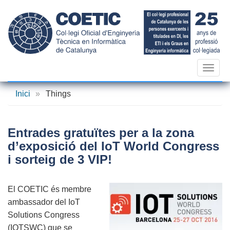
Vés
al
contingut
Toggl
navig
Inici
»
Things
Entrades gratuïtes per a la zona
d’exposició del IoT World Congress
i sorteig de 3 VIP!
El COETIC és membre
ambassador del IoT
Solutions Congress
(IOTSWC) que se