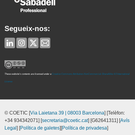
Segueix-nos:
These website's contents are licensed under a
Creative Commons Attribution-NonCommercial-ShareAlike 4.0 International
License
© COETIC [
Via Laietana 39 | 08003 Barcelona
] [Telèfon:
+34 934342071] [
secretaria@coetic.cat
] [G62641311] [
Avís
Legal
] [
Política de galetes
][
Política de privadesa
]