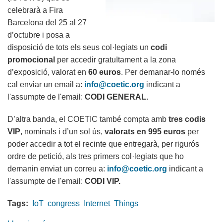
celebrarà a Fira
Barcelona del 25 al 27
d’octubre i posa a
disposició de tots els seus col·legiats un
codi
promocional
per accedir gratuïtament a la zona
d’exposició, valorat en
60 euros
. Per demanar-lo només
cal enviar un email a:
info@coetic.org
indicant a
l'assumpte de l'email:
CODI GENERAL.
D’altra banda, el COETIC també compta amb
tres codis
VIP
, nominals i d’un sol ús,
valorats en 995 euros
per
poder accedir a tot el recinte que entregarà, per rigurós
ordre de petició, als tres primers col·legiats que ho
demanin enviat un correu a:
info@coetic.org
indicant a
l'assumpte de l'email:
CODI VIP.
Tags:
IoT
congress
Internet
Things