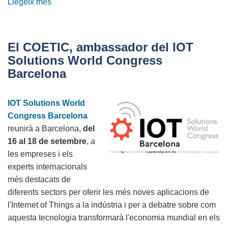
Llegeix més
sobre
Entrades
gratuïtes
per
El COETIC, ambassador del IOT
a
Solutions World Congress
la
Barcelona
zona
d’exposició
IOT Solutions World
del
Congress Barcelona
IoT
reunirà a Barcelona,
del
World
16 al 18 de setembre
, a
Congress
les empreses i els
i
experts internacionals
sorteig
més destacats de
de
diferents sectors per oferir les més noves aplicacions de
3
l'Internet of Things a la indústria i per a debatre sobre com
VIP!
aquesta tecnologia transformarà l'economia mundial en els