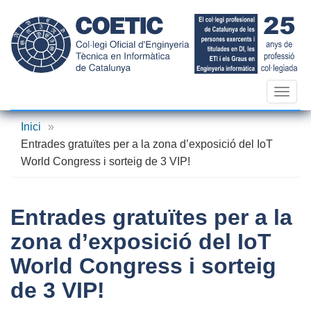
Vés
al
contingut
Toggl
navig
Inici
»
Entrades gratuïtes per a la zona d’exposició del IoT
World Congress i sorteig de 3 VIP!
Entrades gratuïtes per a la
zona d’exposició del IoT
World Congress i sorteig
de 3 VIP!