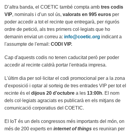
D’altra banda, el COETIC també compta amb
tres codis
VIP
, nominals i d’un sol ús,
valorats en 995 euros
per
poder accedir a tot el recinte que entregarà, per rigurós
ordre de petició, als tres primers col·legiats que ho
demanin enviat un correu a:
info@coetic.org
indicant a
l'assumpte de l'email:
CODI VIP.
Cap d'aquests codis no tenen caducitat però per poder
accedir al recinte caldrà portar l'entrada impresa.
L'últim dia per sol·licitar el codi promocional per a la zona
d'exposició i optar al sorteig de tres entrades VIP per tot el
recinte és el
dijous 20 d'octubre
a les
13:00h
. El nom
dels col·legiats agraciats es publicarà en els mitjans de
comunicació corporatius del COETIC.
El IoT és un dels congressos més importants del món, on
més de 200 experts en
internet of things
es reuniran per