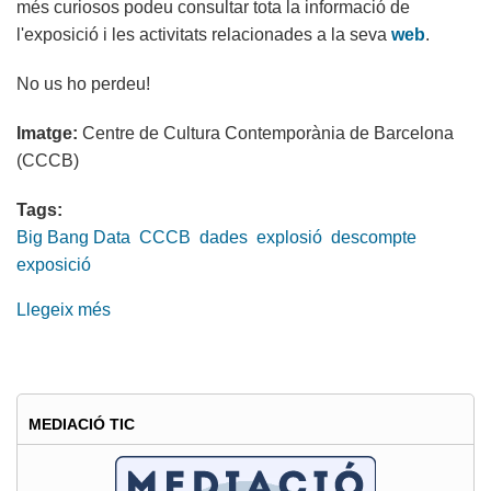
més curiosos podeu consultar tota la informació de
l'exposició i les activitats relacionades a la seva
web
.
No us ho perdeu!
Imatge:
Centre de Cultura Contemporània de Barcelona
(CCCB)
Tags:
Big Bang Data
CCCB
dades
explosió
descompte
exposició
Llegeix més
sobre
25%
de
descompte
a
MEDIACIÓ TIC
l'exposició
Big