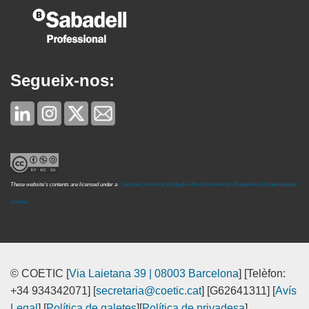
Segueix-nos:
These website's contents are licensed under a
Creative Commons Attribution-NonCommercial-ShareAlike 4.0 International
License
© COETIC [
Via Laietana 39 | 08003 Barcelona
] [Telèfon:
+34 934342071] [
secretaria@coetic.cat
] [G62641311] [
Avís
Legal
] [
Política de galetes
][
Política de privadesa
]