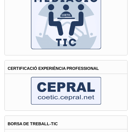
Bang
Data.
Te
la
perdràs?
CERTIFICACIÓ EXPERIÈNCIA PROFESSIONAL
BORSA DE TREBALL-TIC