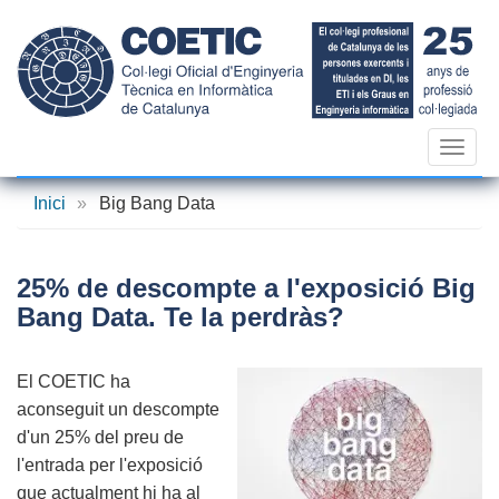
Vés
al
contingut
Toggl
navig
Inici
»
Big Bang Data
25% de descompte a l'exposició Big
Bang Data. Te la perdràs?
El COETIC ha
aconseguit un descompte
d'un 25% del preu de
l'entrada per l'exposició
que actualment hi ha al