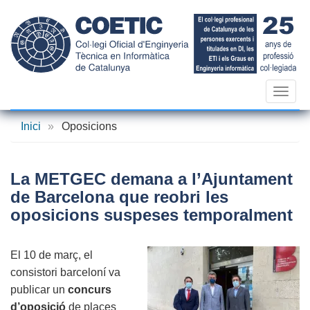
Vés
al
contingut
Toggl
navig
Inici
»
Oposicions
La METGEC demana a l’Ajuntament
de Barcelona que reobri les
oposicions suspeses temporalment
El 10 de març, el
consistori barceloní va
publicar un
concurs
d’oposició
de places