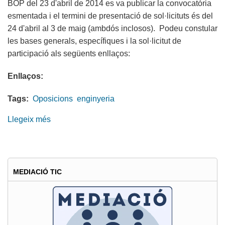
BOP del 23 d'abril de 2014 es va publicar la convocatòria
Europea
esmentada i el termini de presentació de sol·licituts és del
24 d'abril al 3 de maig (ambdós inclosos). Podeu constular
les bases generals, específiques i la sol·licitut de
participació als següents enllaços:
Enllaços:
Tags:
Oposicions
enginyeria
Llegeix més
sobre
Convocatòria
del
procés
selectiu
MEDIACIÓ TIC
per
a
la
creació