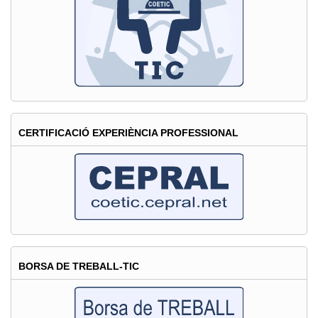
d'una
llista
d'espera
de
tècnics/ques
mitjans/es
informàtics/ques
CERTIFICACIÓ EXPERIÈNCIA PROFESSIONAL
BORSA DE TREBALL-TIC