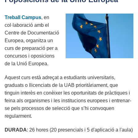
l’Ajuntament
de
Treball Campus
, en
Barcelona
col·laboració amb el
que
Centre de Documentació
reobri
Europea, organitza un
les
curs de preparació per a
oposicions
concursos i oposicions
suspeses
de la Unió Europea.
temporalment
Aquest curs està adreçat a estudiants universitaris,
graduats o llicenciats de la UAB prioritàriament, que
tinguin interès en conèixer les oportunitats de pràctiques i
feina als organismes i les institucions europees i entrenar-
se pels processos de selecció que s’hi convoquen
regularment.
DURADA
: 26 hores (20 presencials i 5 d'aplicació a l'aula)