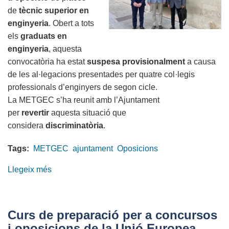
de
tècnic superior en
enginyeria
. Obert a tots
els
graduats en
enginyeria
, aquesta
convocatòria ha estat
suspesa provisionalment
a causa
de les al·legacions presentades per quatre col·legis
professionals d’enginyers de segon cicle.
La METGEC s’ha reunit amb l’Ajuntament
per
revertir
aquesta situació que
considera
discriminatòria
.
Tags:
METGEC
ajuntament
Oposicions
Llegeix més
sobre
La
METGEC
demana
Curs de preparació per a concursos
a
i oposicions de la Unió Europea