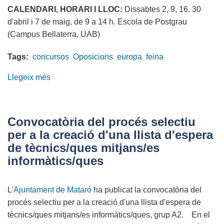
CALENDARI, HORARI I LLOC:
Dissabtes 2, 9, 16, 30
d'abril i 7 de maig, de 9 a 14 h. Escola de Postgrau
(Campus Bellaterra, UAB)
Tags:
concursos
Oposicions
europa
feina
Llegeix més
sobre
Curs
de
preparació
Convocatòria del procés selectiu
per
per a la creació d'una llista d'espera
a
de tècnics/ques mitjans/es
concursos
informàtics/ques
i
oposicions
L'
Ajuntament de Mataró
de
ha publicat la convocatòria del
procés selectiu per a la creació d'una llista d'espera de
la
tècnics/ques mitjans/es informàtics/ques, grup A2. En el
Unió