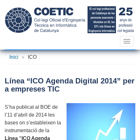
Vés
al
contingut
Toggl
navig
Inici
»
ICO
Línea “ICO Agenda Digital 2014” per
a empreses TIC
S’ha publicat al BOE de
l’11 d’abril de 2014 les
bases on s’estableixen la
instrumentació de la
Línea “ICO Agenda