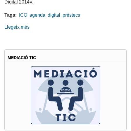
Digital 2014».
Tags:
ICO
agenda
digital
prèstecs
Llegeix més
sobre
Línea
“ICO
Agenda
Digital
MEDIACIÓ TIC
2014”
per
a
empreses
TIC