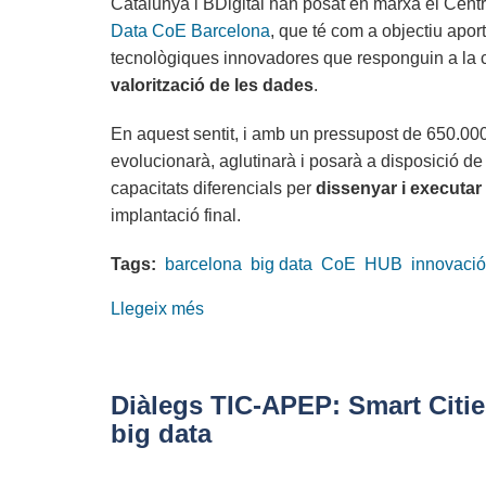
Catalunya i BDigital han posat en marxa el Centr
Challenge
Data CoE Barcelona
, que té com a objectiu apor
tecnològiques innovadores que responguin a la
valorització de les dades
.
En aquest sentit, i amb un pressupost de 650.000
evolucionarà, aglutinarà i posarà a disposició d
capacitats diferencials per
dissenyar i executar 
implantació final.
Tags:
barcelona
big data
CoE
HUB
innovació
Llegeix més
sobre
Barcelona
estrena
el
Diàlegs TIC-APEP: Smart Cities
nou
big data
centre
Big