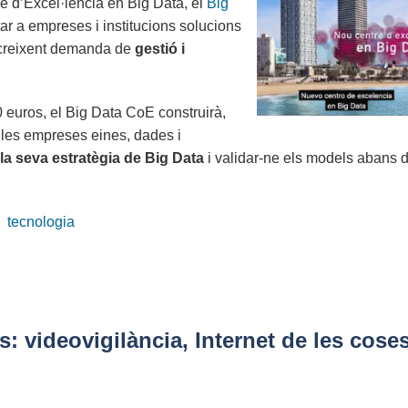
e d’Excel·lència en Big Data, el
Big
tar a empreses i institucions solucions
 creixent demanda de
gestió i
 euros, el Big Data CoE construirà,
e les empreses eines, dades i
la seva estratègia de Big Data
i validar-ne els models abans d
tecnologia
: videovigilància, Internet de les coses