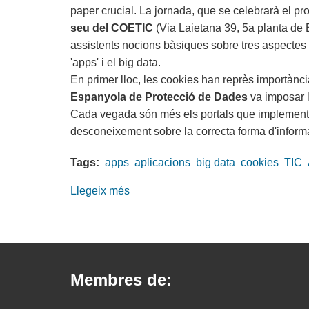
paper crucial. La jornada, que se celebrarà el pr
Sabadell
seu del COETIC
(Via Laietana 39, 5a planta de B
Smart
assistents nocions bàsiques sobre tres aspectes 
Congress
'apps' i el big data.
2014
En primer lloc, les cookies han reprès importànc
Espanyola de Protecció de Dades
va imposar l
Cada vegada són més els portals que implementen
desconeixement sobre la correcta forma d'informar
Tags:
apps
aplicacions
big data
cookies
TIC
Llegeix més
sobre
Diàlegs
TIC-
APEP.
‘apps’,
Membres de:
cookies
i