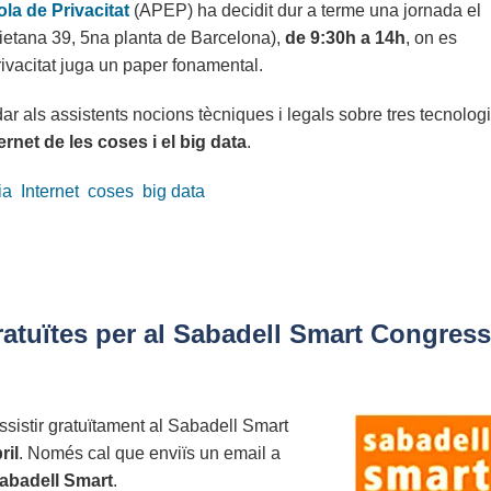
la de Privacitat
(APEP) ha decidit dur a terme una jornada el
ietana 39, 5na planta de Barcelona),
de 9:30h a 14h
, on es
ivacitat juga un paper fonamental.
dar als assistents nocions tècniques i legals sobre tres tecnolog
ternet de les coses i el big data
.
ia
Internet
coses
big data
atuïtes per al Sabadell Smart Congress
assistir gratuïtament al Sabadell Smart
ril
. Només cal que enviïs un email a
abadell Smart
.