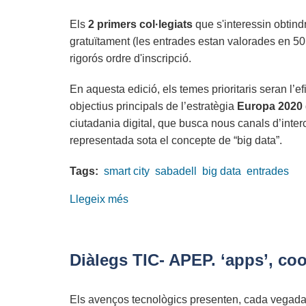
coses
Els
2 primers col·legiats
que s'interessin obtindr
i
gratuïtament (les entrades estan valorades en 50
big
rigorós ordre d'inscripció.
data
En aquesta edició, els temes prioritaris seran l’e
objectius principals de l’estratègia
Europa 2020
ciutadania digital, que busca nous canals d’inte
representada sota el concepte de “big data”.
Tags:
smart city
sabadell
big data
entrades
Llegeix més
sobre
Aconsegueix
dues
entrades
Diàlegs TIC- APEP. ‘apps’, coo
gratuïtes
per
Els avenços tecnològics presenten, cada vegada
al