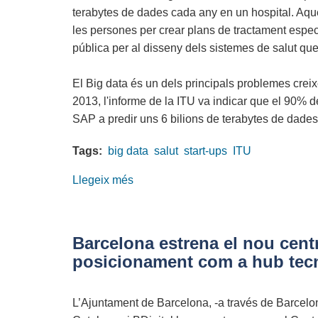
terabytes de dades cada any en un hospital. Aqu
les persones per crear plans de tractament especi
pública per al disseny dels sistemes de salut que
El Big data és un dels principals problemes creixe
2013, l'informe de la ITU va indicar que el 90% d
SAP a predir uns 6 bilions de terabytes de dade
Tags:
big data
salut
start-ups
ITU
Llegeix més
sobre
Young
Innovators
Competition.
Barcelona estrena el nou centr
Big
posicionament com a hub tecn
Data
and
L’Ajuntament de Barcelona, -a través de Barcelona
Health