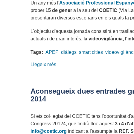
Un any més l'
Associació Professional Espanyo
Data
proper
15 de gener
a la seu del
COETIC
(Via La
CoE
presentaran diversos escenaris en els quals la pr
i
reforça
L'objectiu d'aquesta jornada consistirà en traslla
el
actuals i de gran interès:
la videovigilància, l'in
seu
posicionament
Tags:
APEP
diàlegs
smart cities
videovigilànc
com
a
Llegeix més
sobre
hub
Diàlegs
tecnològic
TIC-
i
APEP:
Aconsegueix dues entrades gr
d'innovació
Smart
2014
Cities:
videovigilància,
Si ets col·legiat del COETIC tens l'oportunitat d'
Internet
Congress 20124, que tindrà lloc aquest
3 i 4 d'ab
de
info@coetic.org
indicant a l'assumpte la
REF. S
les