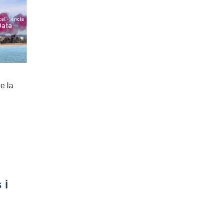
e la
 i