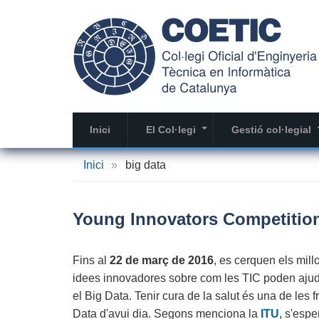
Vés
al
contingut
Inici
El Col·legi
Gestió col·legial
+
Inici
»
big data
Young Innovators Competition
Fins al
22 de març de 2016
, es cerquen els mil
idees innovadores sobre com les TIC poden ajuda
el Big Data. Tenir cura de la salut és una de les
Data d'avui dia. Segons menciona la
ITU
, s'esp