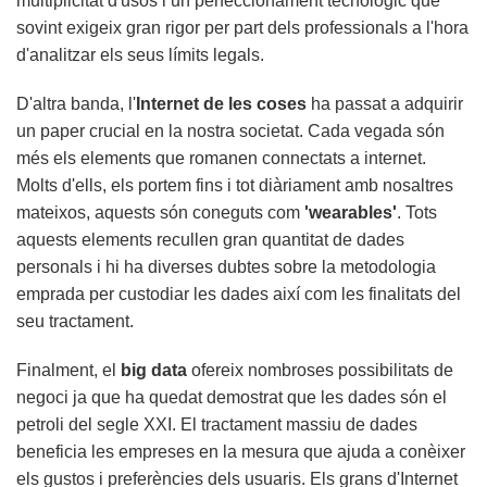
multiplicitat d'usos i un perfeccionament tecnològic que
sovint exigeix gran rigor per part dels professionals a l'hora
d'analitzar els seus límits legals.
D'altra banda, l'
Internet de les coses
ha passat a adquirir
un paper crucial en la nostra societat. Cada vegada són
més els elements que romanen connectats a internet.
Molts d'ells, els portem fins i tot diàriament amb nosaltres
mateixos, aquests són coneguts com
'wearables'
. Tots
aquests elements recullen gran quantitat de dades
personals i hi ha diverses dubtes sobre la metodologia
emprada per custodiar les dades així com les finalitats del
seu tractament.
Finalment, el
big data
ofereix nombroses possibilitats de
negoci ja que ha quedat demostrat que les dades són el
petroli del segle XXI. El tractament massiu de dades
beneficia les empreses en la mesura que ajuda a conèixer
els gustos i preferències dels usuaris. Els grans d'Internet