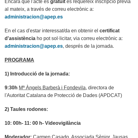
Encara que l'acte és
gratuït
es requereix inscripció prèvia
al mateix, a través de correu electrònic a:
administracion@apep.es
En el cas d'estar interessat/da en obtenir el
certificat
d'assistència
ho pot sol·licitar, via correu electrònic a:
administracion@apep.es
, després de la jornada.
PROGRAMA
1) Introducció de la jornada:
9:30h
Mª Àngels Barberà i Fondevila
, directora de
l'Autoritat Catalana de Protecció de Dades (APDCAT)
2) Taules rodones:
10: 00h- 11: 00 h- Videovigilància
Moderador:
Carmen Casado
. Associada Sènior, Jausas