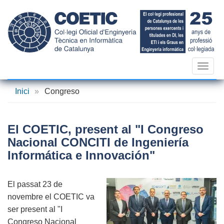
Vés
al
contingut
Toggl
navig
Inici
»
Congreso
El COETIC, present al "I Congreso
Nacional CONCITI de Ingeniería
Informática e Innovación"
El passat 23 de
novembre el COETIC va
ser present al "I
Congreso Nacional