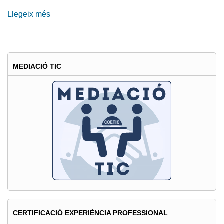
Llegeix més
sobre
El
COETIC,
present
al
MEDIACIÓ TIC
"I
Congreso
Nacional
CONCITI
de
Ingeniería
Informática
e
Innovación"
CERTIFICACIÓ EXPERIÈNCIA PROFESSIONAL