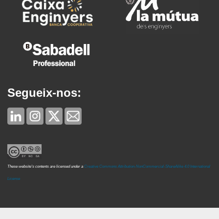
Segueix-nos:
These website's contents are licensed under a
Creative Commons Attribution-NonCommercial-ShareAlike 4.0 International
License