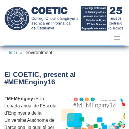
Vés
al
contingut
Toggl
navig
Inici
»
environtment
El COETIC, present al
#MEMEnginy16
#MEMEnginy
és la
trobada anual de l’Escola
d’Enginyeria de la
Universitat Autònoma de
Barcelona, la qual té per