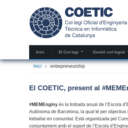
Vés
al
contingut
Inici
El Col·legi
Gestió col·legial
+
Inici
»
entrepreneurship
El COETIC, present al #MEME
#MEMEnginy
és la trobada anual de l’Escola d’
Autònoma de Barcelona, la qual té per objectius 
treballar en comunitat. Està organitzada pel Con
conjuntament amb el suport de l’Escola d’Enginye