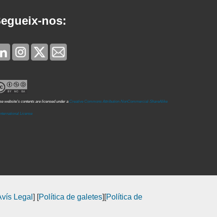
egueix-nos:
e website's contents are licensed under a
Creative Commons Attribution-NonCommercial-ShareAlike
International License
Avís Legal
] [
Política de galetes
][
Política de