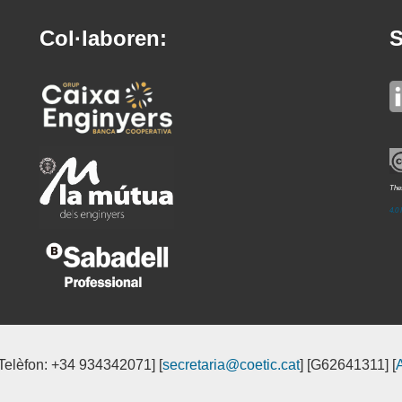
Col·laboren:
S
Thes
4.0 
[Telèfon: +34 934342071] [
secretaria@coetic.cat
] [G62641311] [