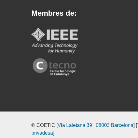
Membres de:
© COETIC [
Via Laietana 39 | 08003 Barcelona
] 
privadesa
]