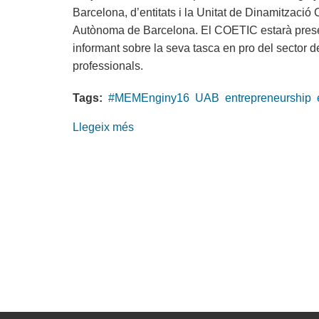
Barcelona, d’entitats i la Unitat de Dinamització 
Autònoma de Barcelona. El COETIC estarà prese
informant sobre la seva tasca en pro del sector de
professionals.
Tags:
#MEMEnginy16
UAB
entrepreneurship
Llegeix més
sobre
El
COETIC,
present
al
#MEMEnginy16