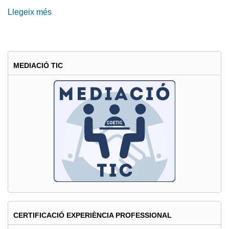
Llegeix més
sobre
El
COETIC,
present
a
MEDIACIÓ TIC
l'acte
de
possessió
del
nou
president
de
Catalunya
CERTIFICACIÓ EXPERIÈNCIA PROFESSIONAL