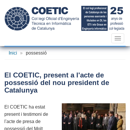
Vés
al
contingut
Toggl
navig
Inici
»
possessió
El COETIC, present a l'acte de
possessió del nou president de
Catalunya
El COETIC ha estat
present i testimoni de
l'acte de presa de
possessió del Molt