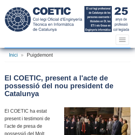
Vés
al
contingut
Toggl
navig
Inici
»
Puigdemont
El COETIC, present a l'acte de
possessió del nou president de
Catalunya
El COETIC ha estat
present i testimoni de
l'acte de presa de
possessió del Molt