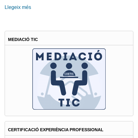
Llegeix més
sobre
El
COETIC,
present
a
MEDIACIÓ TIC
l'acte
de
possessió
del
nou
president
de
Catalunya
CERTIFICACIÓ EXPERIÈNCIA PROFESSIONAL